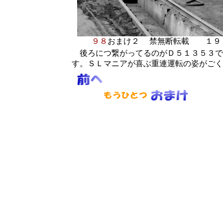
９８
おまけ２
禁無断転載 １９
後ろにつ繋がってるのがＤ５１３５３で
す。ＳＬマニアが喜ぶ重連運