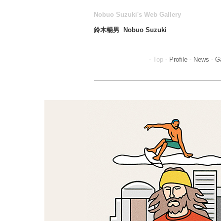
Nobuo Suzuki's Web Gallery
鈴木暢男 Nobuo Suzuki
-
Top
-
Profile
-
News
-
Ga