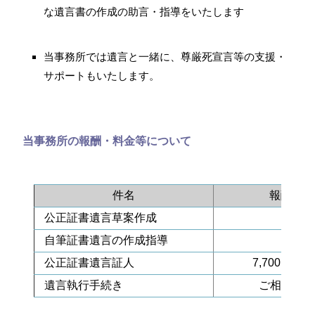
な遺言書の作成の助言・指導をいたします
当事務所では遺言と一緒に、尊厳死宣言等の支援・
サポートもいたします。
当事務所の報酬・料金等について
件名
報酬額
公正証書遺言草案作成
55,
自筆証書遺言の作成指導
16,
公正証書遺言証人
7,700円～11
遺言執行手続き
ご相談に応