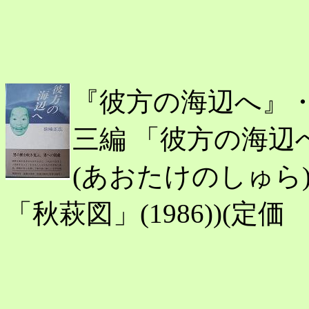
『彼方の海辺へ』・・
三編 「彼方の海辺へ
(あおたけのしゅら) (
「秋萩図」(1986))(定価 \