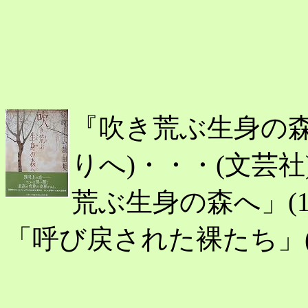
『吹き荒ぶ生身の
りへ)・・・(文芸社)
荒ぶ生身の森へ」(19
「呼び戻された裸たち」(199