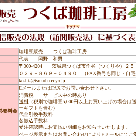
業者
珈琲豆販売 つくば珈琲工房
代表 岡野 和男
〒300-4204 茨城県つくば市作谷（つくりや）
０２９－８６９－０４９０ （FAX番号も同じ・自宅
ko-hi-@tsukuba.eeyo.jp
EメールまたはFAXでお問い合わせ下さい。
消費税 サービス中の時あり
送料
（税別で珈琲豆5,000円以上お買い上げの場合は
ーギフトを含む）
必要料金
代金引換手数料
各振込手数料
受注確認時にお支払い明細をお知らせいたします。
ページ表示またはお問い合わせによりEメールにてご