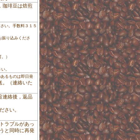
，珈琲豆は焙煎
下さい。手数料３１５
お振り込みくださ
可。）
さい。
のあるものは即日発
送。（連絡いた
旨連絡後，返品
ださい。
トラブルがあっ
うと同時に再発