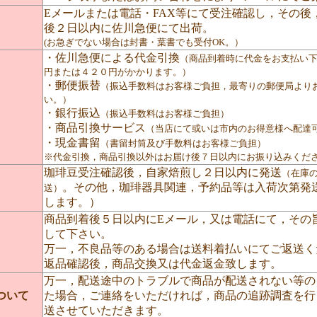
Eメールまたは電話・FAX等にて受注確認し，その後
後２日以内に佐川急便にて出荷。
(お急ぎでない場合は封書・葉書でも受付OK。）
・佐川急便による代金引換
（商品到着時に代金をお支払い
円または４２０円がかかります。）
・郵便振替
（振込手数料はお客様ご負担，最寄りの郵便局より
い。）
・銀行振込
（振込手数料はお客様ご負担）
・商品引換サービス
（当店にて或いは市内のお得意様へ配達
・現金書留
（書留封筒及び手数料はお客様ご負担）
※代金引換，商品引換以外はお届け後７日以内にお振り込みくだ
珈琲豆受注確認後，自家焙煎し２日以内に発送
（在庫
。その他，珈琲器具関連，予約品等は入荷次第発
送）
します。）
商品到着後５日以内にEメール，又は電話にて，その
して下さい。
万一，不良品等のある場合は送料着払いにてご返送く
返品確認後，商品交換又は代金返金致します。
万一，配送途中のトラブルで商品が配送されない等の
ついて
た場合，ご連絡をいただければ，商品の追跡調査を行
送させていただきます。