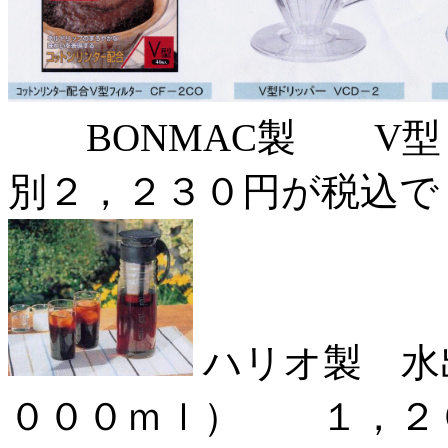
BONMAC製 V型
別２，２３０円が税込で
ハリオ製 水
０００ｍｌ） １