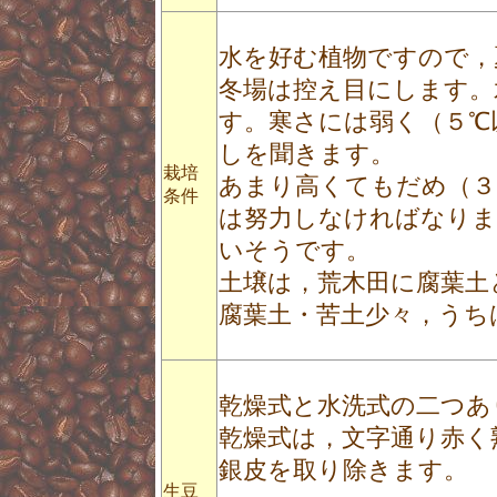
水を好む植物ですので，
冬場は控え目にします。
す。寒さには弱く（５℃
しを聞きます。
栽培
あまり高くてもだめ（３
条件
は努力しなければなりま
いそうです。
土壌は，荒木田に腐葉土
腐葉土・苦土少々，うち
乾燥式と水洗式の二つあ
乾燥式は，文字通り赤く
銀皮を取り除きます。
生豆