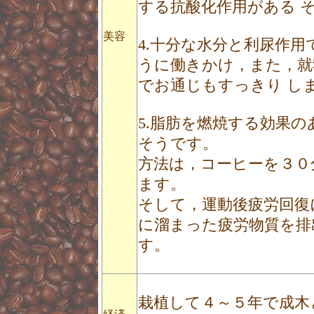
する抗酸化作用がある 
美容
4.十分な水分と利尿作
うに働きかけ，また，就
でお通じもすっきり し
5.脂肪を燃焼する効果
そうです。
方法は，コーヒーを３０
ます。
そして，運動後疲労回復
に溜まった疲労物質を排
す。
栽植して４～５年で成木