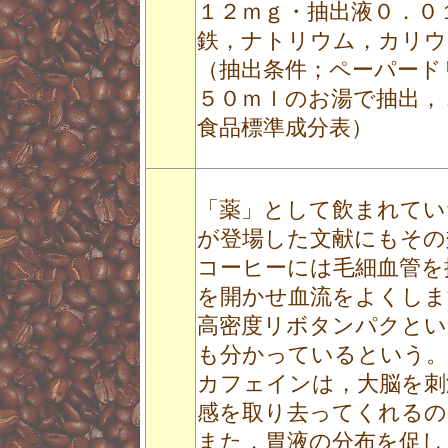
１２ｍｇ・抽出液０．０
鉄，ナトリウム，カリウ
（抽出条件；ペーパード
５０ｍｌのお湯で抽出，
食品標準成分表）
「薬」として飲まれてい
が登場した文献にもその
コーヒーには毛細血管を
を開かせ血流をよくしま
高密度リボタンパクとい
も分かっているという。
カフェインは，大脳を刺
感を取り去ってくれるの
また，胃液の分布を促し