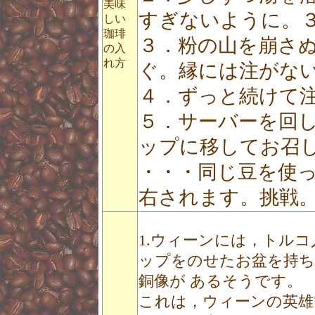
美味
すぎないように。
しい
珈琲
３．粉の山を崩さ
の入
れ方
ぐ。縁には注がな
４．ずっと続けて
５．サーバーを回
ップに移してお召
・・・同じ豆を使
右されます。挑戦
1.ウィーンには，トル
ップをのせたお盆を持ち
銅像が あるそうです。
これは，ウィーンの英雄