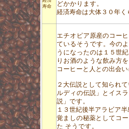
経済
どかかります。
寿命
経済寿命は大体３０年く
エチオピア原産のコーヒ
ているそうです。今のよ
うになったのは１５世紀
りお酒のような飲み方を
コーヒーと人との出会い
２大伝説として知られて
ルディの伝説」とイスラ
説」です。
１３世紀後半アラビア半
覚ましの秘薬としてコー
た そうです。