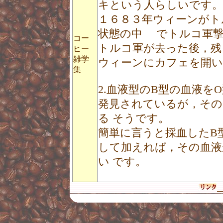
キという人らしいです。
１６８３年ウィーンがト
状態の中 でトルコ軍撃
コー
トルコ軍が去った後，残
ヒー
雑学
ウィーンにカフェを開
集
2.血液型のB型の血液
発見されているが，その
る そうです。
簡単に言うと採血したB
して加えれば，その血液
い です。