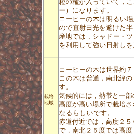
粒の種が入っていて，こ
ー）になります。
コーヒーの木は明るい場
ので直射日光を避けた半
産地では，シャドー・ツ
を利用して強い日射しを
コーヒーの木は世界約７
この木は普通，南北緯の
す。
気候的には，熱帯と一部
栽培
地域
高度が高い場所で栽培さ
なるらしいです。
赤道付近では，高度２５
で，南北２５度では高度