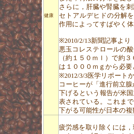
さらに，肝臓や腎臓を刺
セトアルデヒドの分解を
健康
作用によってすばやく体
※2010/2/13新聞記事より
悪玉コレステロールの酸
（約１５０ｍｌ）で約３
は１０００ｍｇから必要
※2012/3/3医学リポート
コーヒーが「進行前立腺
下げるという報告が米国立
表されている。これまで
下がる可能性が日本の
疲労感を取り除くには，