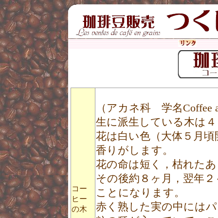
（アカネ科 学名
Coffee 
生に派生している木は４
花は白い色（大体５月頃
香りがします。
花の命は短く，枯れたあ
その後約８ヶ月，翌年２
コー
ことになります。
ヒー
赤く熟した実の中にはパ
の木