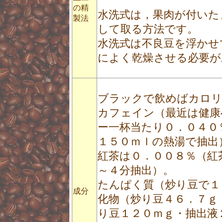
の精
水洗式は，果肉が付いた
製法
して取る方法です。
水洗式は不良豆を浮かせ
によく乾燥させる必要が
ブラックで飲めばカロ
カフェイン（最近は健康
ー一杯当たり０．０４０
１５０ｍｌの熱湯で抽出
紅茶は０．００８％（紅
～４分抽出）。
たんぱく質（炒り豆で１
成分
化物（炒り豆４６．７ｇ
り豆１２０ｍｇ・抽出液