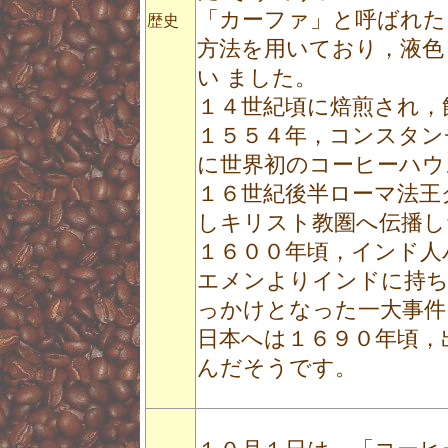
「カーファ」と呼ばれた
歴史
方法を用いており，液色
い ました。
１４世紀頃に焙煎され，
１５５４年，コンスタン
に世界初のコーヒーハウ
１６世紀後半ローマ法王
しキリスト教圏へ伝播し
１６００年頃，インド人
エメンよりインドに持ち
っかけとなった一大事件
日本へは１６９０年頃，
んだそうです。