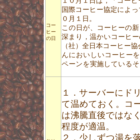
１０月１日は，「コーヒ
国際コーヒー協定によっ
０月１日。
コー
この日が、コーヒーの新
ヒー
深まり，温かいコーヒー
の日
（社）全日本コーヒー協
んにおいしいコーヒーを
ペーンを実施しているそ
１．サーバーにド
て温めておく。コ
は沸騰直後ではな
程度が適温。
２．少しずつ湯を