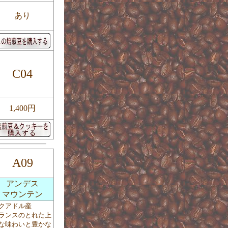
あり
C04
1,400円
A09
アンデス
マウンテン
クアドル産
ランスのとれた上
な味わいと豊かな