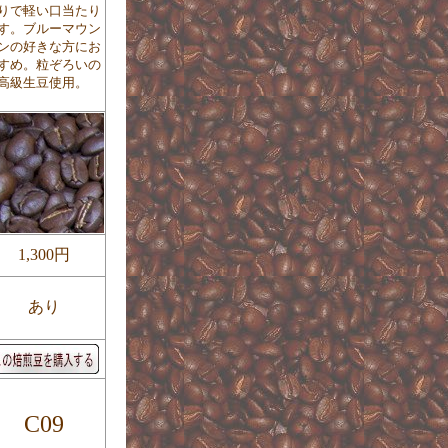
りで軽い口当たり
す。ブルーマウン
ンの好きな方にお
すめ。粒ぞろいの
高級生豆使用。
1,300円
あり
C09