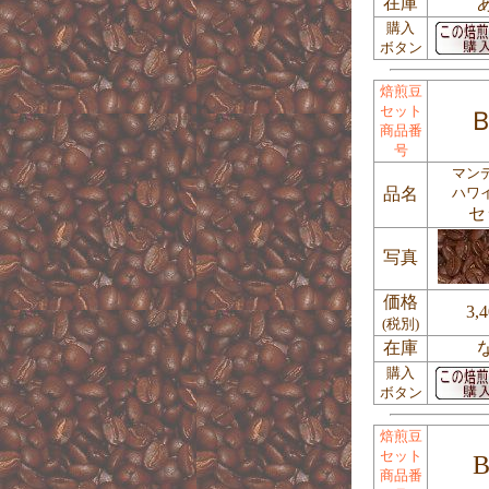
在庫
購入
ボタン
焙煎豆
セット
Ｂ
商品番
号
マン
品名
ハワ
セ
写真
価格
3,
(税別)
在庫
購入
ボタン
焙煎豆
セット
B
商品番