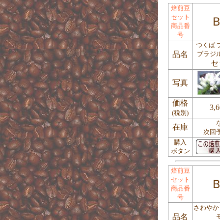
焙煎豆
セット
Ｂ
商品番
号
つくば 
品名
ブラジ
セ
写真
価格
3,
(税別)
在庫
次回
購入
ボタン
焙煎豆
セット
Ｂ
商品番
号
さわやか
品名