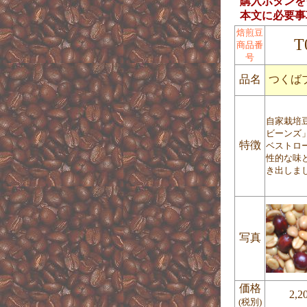
購入ボタンを
本文に必要事
焙煎豆
T
商品番
号
品名
つくば
自家栽培
ビーンズ
特徴
ベストロ
性的な味
き出しま
写真
価格
2,2
(税別)