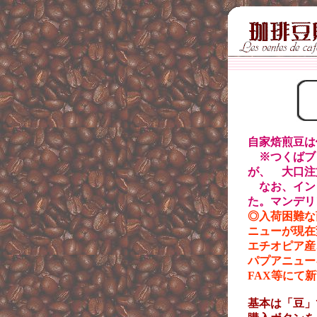
自家焙煎豆は
※つくばブ
が、 大口注
なお、イ
ン
た。
マンデリ
◎入荷困難な
ニューが現在
エチオピア産
パプアニュー
FAX等にて
基本は「豆」