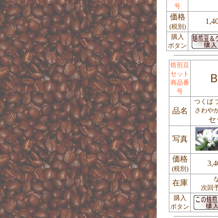
号
価格
1,4
(税別)
購入
ボタン
焙煎豆
セット
Ｂ
商品番
号
つくば 
品名
さわや
セ
写真
価格
3,
(税別)
在庫
次回
購入
ボタン