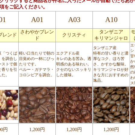
クリックすると商品名が件名に入ったメールが自動でたちあが
項をご記入ください。
01
A01
A03
A10
さわやかブレン
タンザニア
ブレンド
クリスティ
ド
キリマンジャロ
エ
タンザニア産
シ
豆「つくば
軽い口当たりで朝の
エクアドル産
特有の甘い香りと濃
甘
」を調合し
目覚めの一杯にぴっ
キレのある苦み。透
厚なコク、ほろ苦
か
ーストで個
たりです。
明感のある味わい。
さ、かすかな酸味。
然
と香りを引
ペルー・ガテマラ・
クセのないスッキリ
キリマンジャロが好
の
した。
コロンビアを調合。
した後味。
きな方におすすめの
わ
逸品。
ス
00円
1,200円
1,200円
1,200円