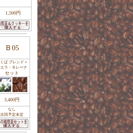
1,500円
Ｂ05
くば ブレンド＋
シエラ・モレーナ
セット
3,400円
なし
次回予定未定