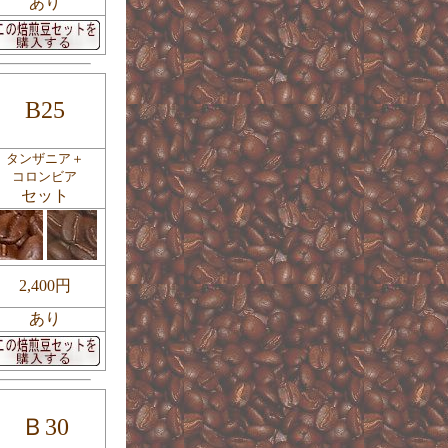
あり
B25
タンザニア＋
コロンビア
セット
2,400円
あり
Ｂ30