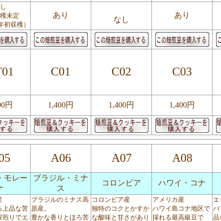
し
あり
あり
穫未定
なし
年初収穫）
01
C01
C02
C03
00円
1,400円
1,400円
1,400円
05
A06
A07
A08
・モレー
ブラジル・ミナ
コロンビア
ハワイ・コナ
ナ
ス
産
ブラジルのミナス高
コロンビア産
アメリカ産
エ
る上品な苦
原産。
独特のコクとかすか
ハワイ島コナ地区で
バ
深煎りでエ
豊かな香りとほろ苦
な酸味と甘さがあり
採れる最高級豆で
品