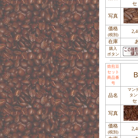
セ
写真
価格
2,
(税別)
在庫
購入
ボタン
焙煎豆
セット
Ｂ
商品番
号
マン
品名
タン
セ
写真
価格
2,
(税別)