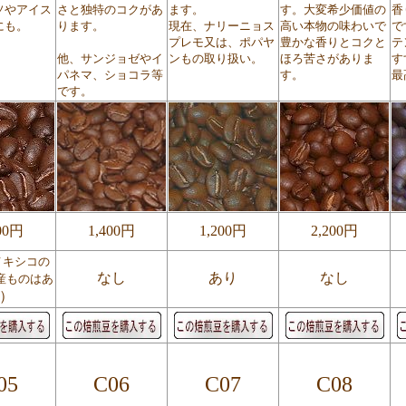
ソやアイス
さと独特のコクがあ
ます。
す。大変希少価値の
香
にも。
ります。
現在、ナリーニョス
高い本物の味わいで
で
プレモ又は、ポパヤ
豊かな香りとコクと
テ
他、サンジョゼやイ
ンもの取り扱い。
ほろ苦さがありま
す
パネマ、ショコラ等
す。
最
です。
00円
1,400円
1,200円
2,200円
メキシコの
なし
あり
なし
産ものはあ
）
05
C06
C07
C08