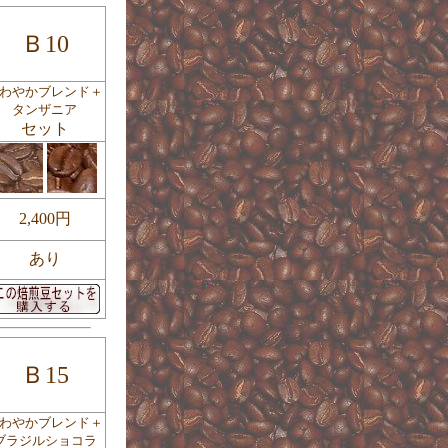
Ｂ10
わやかブレンド＋
タンザニア
セット
2,400円
あり
Ｂ15
わやかブレンド＋
ブラジルショコラ