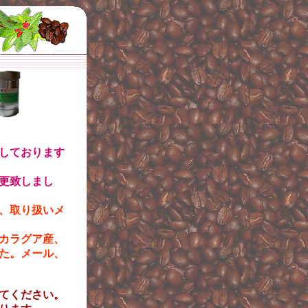
しております
更致しまし
、取り扱いメ
カラグア産、
た。メール、
てください。