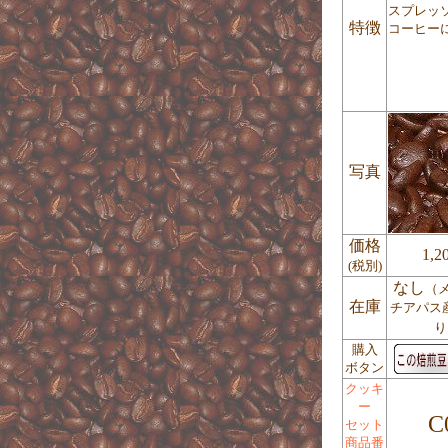
スプレッ
特徴
コーヒー
写真
価格
1,2
(税別)
なし
（
在庫
チアパス
り
購入
ボタン
クッキ
ー
C
セット
商品番