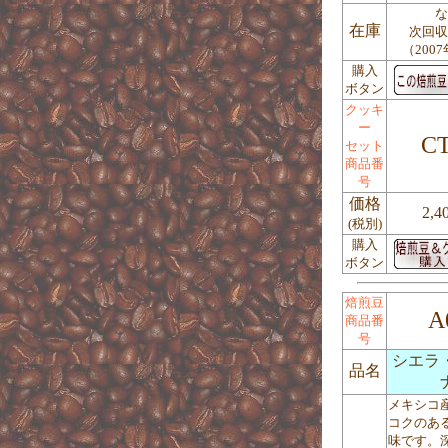
な
在庫
次回収
（2007
購入
ボタン
クッキ
ー
CT
セット
商品番
号
価格
2,4
(税別)
購入
ボタン
焙煎豆
A
商品番
号
シエラ
品名
メキシコ
コクのあ
味です。