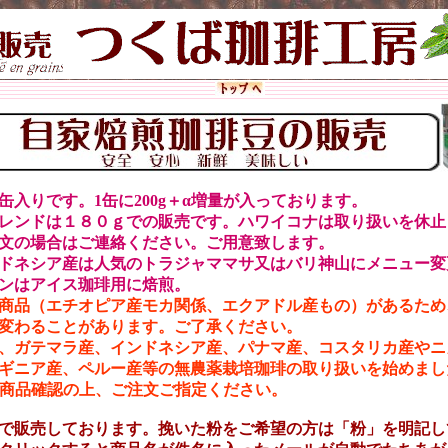
缶入りです。1缶に200g＋α増量が入っております。
レンドは１８０ｇでの販売です。
ハワイコナは取り扱いを休止
文の場合はご連絡ください。ご用意致します。
ドネシア産は人気のトラジャママサ又はバリ神山にメニュー変
ンはアイス珈琲用に焙煎。
商品（エチオピア産モカ関係、エクアドル産もの）があるため
変わることがあります。ご了承ください。
、ガテマラ産、インドネシア産、パナマ産、コスタリカ産やニ
ギニア産、ペルー産等の無農薬栽培珈琲の取り扱いを始めまし
新商品確認の上、ご注文ご指定ください。
で販売しております。挽いた粉をご希望の方は「粉」を明記し