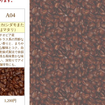
ります。
A04
モカ(シダモまた
はマタリ）
チオピア産
トラス系の芳醇な
い香りと、まろや
な酸味とコク。自
乾燥式製法で余韻
残る風味豊かな味
い。深煎りでアイ
珈琲等にも。
1,200円