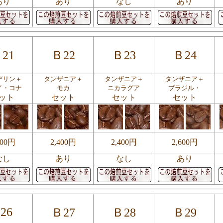
あり
あり
なし
あり
21
Ｂ22
Ｂ23
Ｂ24
デリン＋
タンザニア＋
タンザニア＋
タンザニア＋
イ・コナ
モカ
ニカラグア
ブラジル・
ット
セット
セット
セット
400円
2,400円
2,400円
2,600円
なし
あり
なし
あり
26
Ｂ27
Ｂ28
Ｂ29