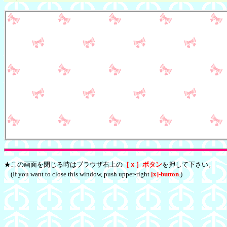
★この画面を閉じる時はブラウザ右上の
［ｘ］ボタン
を押して下さい。
(If you want to close this window, push upper-right
[x]-button
.)