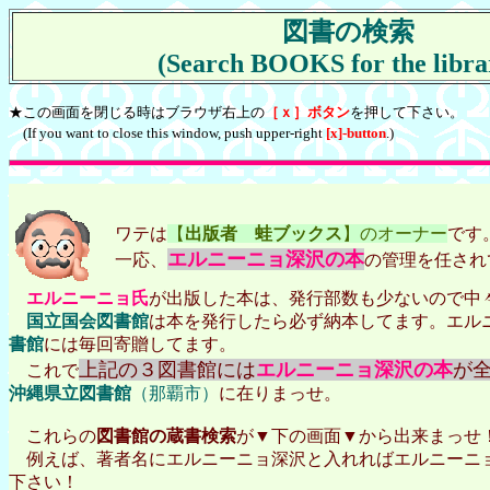
図書の検索
(Search BOOKS for the libra
★この画面を閉じる時はブラウザ右上の
［ｘ］ボタン
を押して下さい。
(If you want to close this window, push upper-right
[x]-button
.)
ワテは
【
出版者
蛙ブックス
】のオーナー
です
エルニーニョ深沢の本
一応、
の管理を任され
エルニーニョ氏
が出版した本は、発行部数も少ないので中
国立国会図書館
は本を発行したら必ず納本してます。エル
書館
には毎回寄贈してます。
上記の３図書館には
エルニーニョ深沢の本
が
これで
沖縄県立図書館
（那覇市）
に在りまっせ。
これらの
図書館の蔵書検索
が▼下の画面▼から出来まっせ
例えば、著者名にエルニーニョ深沢と入れればエルニーニョ
下さい！