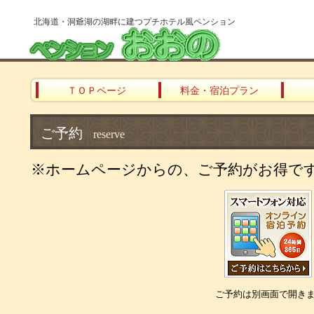
北海道・洞爺湖の湖畔に建つプチホテル風ペンション
ＴＯＰページ
料金・宿泊プラン
ご予約
reserve
※ホームページからの、ご予約がお得で
ご予約は別画面で開き