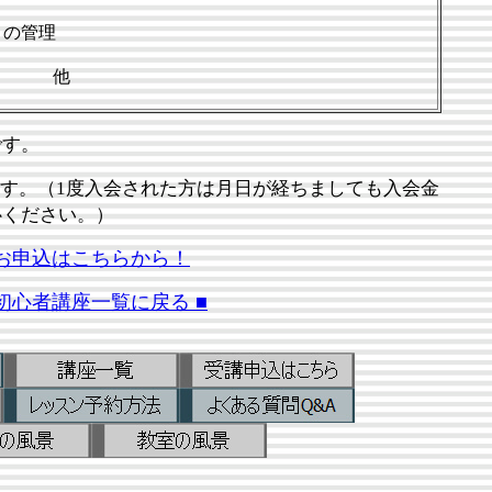
りの管理
印刷 他
す。
ります。（1度入会された方は月日が経ちましても入会金
心ください。）
お申込はこちらから！
 初心者講座一覧に戻る ■