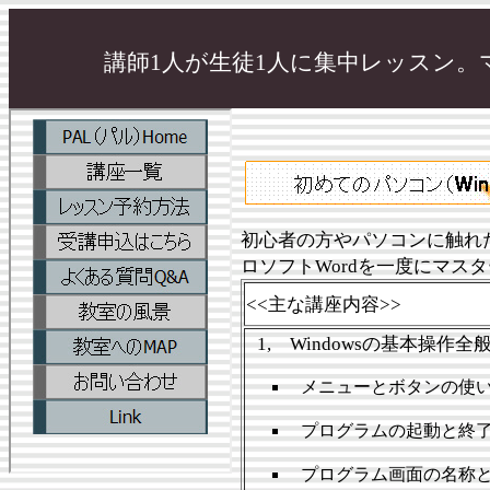
講師1人が生徒1人に集中レッスン。
初心者の方やパソコンに触れ
ロソフトWordを一度にマス
<<主な講座内容>>
1, Windowsの基本操作全
メニューとボタンの使
プログラムの起動と終
プログラム画面の名称