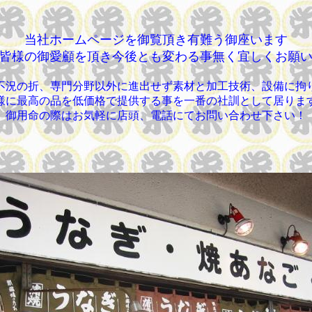
当社ホームページを御覧頂き有難う御座います
皆様の御愛顧を頂き今後とも変わる事無く宜しくお願
不況の折、専門分野以外に進出せず素材と加工技術、設備に拘
様に最高の品を低価格で提供する事を一番の社訓として居りま
御用命の際はお気軽に店頭、電話にてお問い合わせ下さい！