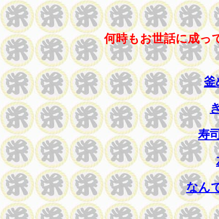
何時もお世話に成って
釜
寿
なん