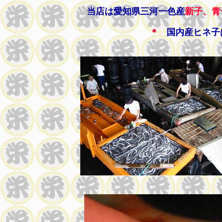
当店は愛知県三河一色産
新子、青
＊
国内産ヒネ子