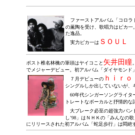
ファーストアルバム「コロラ
の薫陶を受け、歌唱力はピカ一
た逸品。
ＳＯＵＬ
実力ピカ一は
矢井田瞳
ポスト椎名林檎の筆頭は
ヤイコこと
でメジャーデビュー。初アルバム「ダイヤモンド
ｈｉｒｏ
７月デビューの
シングルしか出していないが、
60年代シンガーソングライタ
トレートなボーカルと抒情的な
大ブレーク必至の超強力バン
し’98」はＮＨＫの「みんなの
にリリースされた初アルバム「蛇足歩行」は悶絶