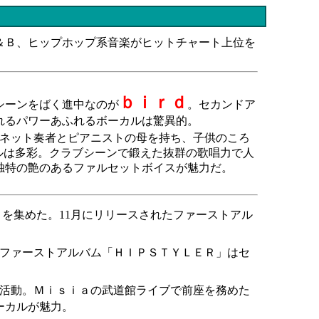
＆Ｂ、ヒップホップ系音楽がヒットチャート上位を
ｂｉｒｄ
シーンをばく進中なのが
。セカンドア
れるパワーあふれるボーカルは驚異的。
ネット奏者とピアニストの母を持ち、子供のころ
ルは多彩。クラブシーンで鍛えた抜群の歌唱力で人
独特の艶のあるファルセットボイスが魅力だ。
を集めた。11月にリリースされたファーストアル
のファーストアルバム「ＨＩＰＳＴＹＬＥＲ」はセ
活動。Ｍｉｓｉａの武道館ライブで前座を務めた
ーカルが魅力。