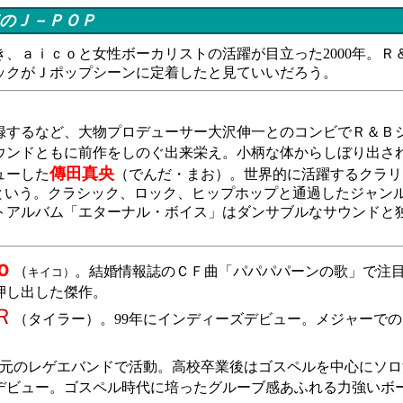
0年のＪ－ＰＯＰ
、ａｉｃｏと女性ボーカリストの活躍が目立った2000年。Ｒ
ックがＪポップシーンに定着したと見ていいだろう。
するなど、大物プロデューサー大沢伸一とのコンビでＲ＆Ｂ
ウンドともに前作をしのぐ出来栄え。小柄な体からしぼり出さ
傳田真央
ューした
（でんだ・まお）。世界的に活躍するクラリ
つという。クラシック、ロック、ヒップホップと通過したジャン
ストアルバム「エターナル・ボイス」はダンサブルなサウンドと
ｏ
（
。結婚情報誌のＣＦ曲「パパパパーンの歌」で注目
キイコ）
押し出した傑作。
Ｒ
（タイラー）。99年にインディーズデビュー。メジャーで
元のレゲエバンドで活動。高校卒業後はゴスペルを中心にソロ
でデビュー。ゴスペル時代に培ったグルーブ感あふれる力強いボ