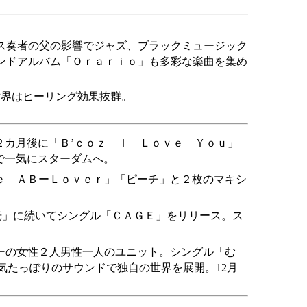
ス奏者の父の影響でジャズ、ブラックミュージック
ンドアルバム「Ｏｒａｒｉｏ」も多彩な楽曲を集め
世界はヒーリング効果抜群。
２カ月後に「Ｂ’ｃｏｚ Ｉ Ｌｏｖｅ Ｙｏｕ」
で一気にスターダムへ。
ｅ ＡＢーＬｏｖｅｒ」「ピーチ」と２枚のマキシ
光」に続いてシングル「ＣＡＧＥ」をリリース。ス
ーの女性２人男性一人のユニット。シングル「む
気たっぽりのサウンドで独自の世界を展開。12月