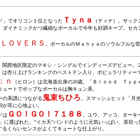
Ｔｙｎａ
ド」でオリコン１位となった
（ティナ）。サック
。ダイナミックかつ繊細なボーカルで今年も好調キープ。セカ
 ＬＯＶＥＲＳ
。ボーカルのＭａｈｙａのソウルフルな
。関西地区限定のマキシ・シングルでインディーズデビュー。
」は売り上げランキングのベストテン入り。ポピュラリティー
：ｎ
（ヒロン）は北海道出身の20歳。「Ｂｌｏｏｄ Ｔｙｐ
キュートでポップなボーカルは胸キュン系。
鬼束ちひろ
ーの系譜につながる
。スマッシュヒット「月
詞が耳に心地よい。
ＧＯ！ＧＯ！７１８８
ドは
。ユウ、アッコ、ターキ
歌」に選ばれた。”イカ天”バンドのように元気いっぱい、茶目っ
するくらいセンスがよくてキュートな仕上がり。