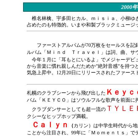
200
椎名林檎、宇多田ヒカル、ｍｉｓｉａ、小柳ゆき
占めたのも特徴的。いまや和製ブラックミュージ
ファーストアルバムが70万枚をセールスを記録
ルバム「Ｍｉｎｄ Ｔｒａｖｅｌ」は詞、曲、サ
今年１月に「耳もとにいるよ」でメジャーデビ
から音楽に慣れ親しんだためか”絶対音感”を持
気急上昇中。12月20日にリリースされたファー
Ｋｅｙｃ
札幌のクラブシーンから飛び出した
バム「ＫＥＹＣＯ」はソウルフルな歌声を前面に
ＴＹＬＥ
クラブダンサーとしても超一流の
クシーなヒップホップ満載。
Ｃａｌｙｎ
（
カリン）は中学生時代から地
ことから注目され、99年に「Ｍｏｍｅｎｔｓ」