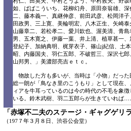
村仁、田英夫、中村とうよう、中村敦夫、野坂
如、ばばこういち、花柳幻舟、原田奈翁雄、深
二、藤本義一、真継伸彦、前田武彦、松岡洋子
田政男、三上寛、美輪明宏、八木正生、矢崎泰
山藤章二、若松孝二、愛川欽也、渥美清、青島
男、五木寛之、伊藤一葉、井上清、植草甚一、
登紀子、加納典明、梶芽衣子、篠山j紀信、土
昭、内藤国夫、羽仁五郎、不破哲三、深沢七郎
山邦男、」美濃部亮吉ｅｔｃ。
物故した方も多いが、当時は「小物」だった
総一朗が「鳥なき里のこうもり」として現在、
ィアを牛耳っているのは今の時代の不毛を象徴
いる。鈴木武樹、羽二五郎らが生きていれば…
「赤塚不二夫のステージ・ギャグゲリ
（197７年３月８日、渋谷公会堂）