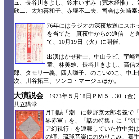
ュ、長谷川きよし、鈴木いずみ（荒木経惟）、
欣二、太地喜和子、赤塚不二夫。司会は矢崎泰
76年にはラジオの深夜放送にスポ
を当てた「真夜中からの通信」と
て、10月19日（火）に開催。
出演はかぜ耕士、中山ラビ、宇崎
童、林美雄、長谷川きよし、高信
郎、タモリ一義、四人囃子、のこいのこ、中上
次、川谷拓三、ソンコ・マージュほか。
大演説会
1973年５月18日ＰＭ５．30（金
共立講堂
月刊誌「潮」に夢野京太郎名義で
界赤軍」を、「話の特集」に「”汎
ア幻視行」を連載していた竹中労
の頃、琉球音楽にのめりこみ、嘉