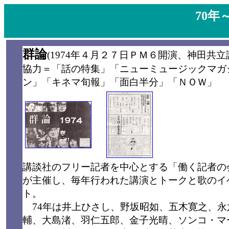
70年
群論
(1974年４月２７日ＰＭ６開演、神田共立
協力＝「話の特集」「ニューミュージックマガ
ン」「キネマ旬報」「面白半分」「ＮＯＷ」
講談社のフリー記者を中心とする「働く記者の
が主催し、毎年行われた講演とトークと歌のイ
ト。
74年は井上ひさし、野坂昭如、五木寛之、永
輔、大島渚、羽仁五郎、金子光晴、ソンコ・マ