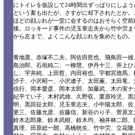
にトイレを仮設して24時間出ずっぱりにしよう
という案も出たが、さすがに却下されたとか。
ほどの顔ぶれが一堂に会するのはおそらく空前
後。ロッキード事件の児玉誉志夫から竹中労ま
から左まで、よくこんな顔ぶれを集めたもの。
青地晨、赤塚不二夫、阿佐田哲也、飛鳥田一雄
島治郎、石垣純二、一柳慧、伊丹十三、井上ひ
し、宇井純、上田哲、内田裕也、宇都宮徳馬、
沙子、小沢昭一、小沢遼子、太田薫、太田竜、
信行、岡本愛彦、岡本太郎、加藤武、木の実ナ
紀平てい子、木村武雄、久野収、栗原玲児、黒
明、黒田征太郎、児玉誉志夫、小中陽太郎、佐
更三、佐藤允彦、佐藤信、新谷のり子、菅原文
鈴木志郎康、鈴木武樹、鈴木均、袖井林二郎、
真理、田原総一朗、高橋晄生、竹中労、立花隆