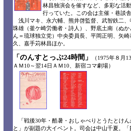
林昌独演会を催すなど、多彩な活
行っていた。この会は主催・巷談
浅川マキ、永六輔、熊井啓監督、武智鉄二、
珠雄（釜ケ崎労働者・詩人）、野底土南（ぬか
ん＝琉球独立党）中央委員長、平岡正明、矢崎
久、嘉手苅林昌ほか。
「のんすとっぷ24時間」
（1975年８月1
ＡＭ10～翌14日ＡＭ10、新宿コマ劇場）
「戦後30年・酷暑・おしゃべりとうたとけん
と」が副題の大イベント。司会は中山千夏。「