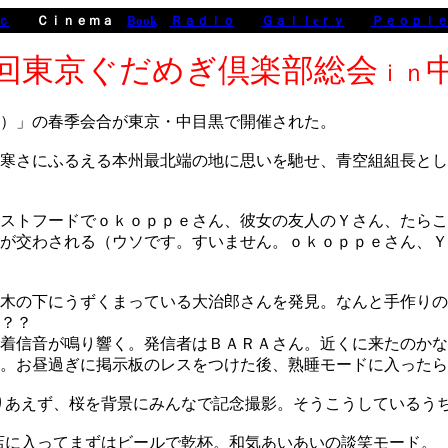
ｃ
Ｃｉｎｅｍａ
Book
Ｒａｄｉｏ
Ｇａｌｌeｒｙ
Ｐｅｏｐｌ
回東京ぐだめぎ倶楽部総会
ｉｎ
）」の春季会合が東京・中目黒で開催された。
寒さにふるえる本州最北端の地に思いを馳せ、青空組組長とし
ストフードでｏｋｏｐｐｅさん、彼女の友人のＹさん、たらこ
が交わされる（ウソです。すいません。ｏｋｏｐｐｅさん、Ｙ
木の下にうずくまっている大治郎さんを発見。なんと手作りの
？？
着信音が鳴り響く。発信者はＢＡＲＡさん。近くに来たのかな
。お昼過ぎに掲示板のレスをつけた後、熟睡モードに入ったら
りあえず、桜を背景にみんなで記念撮影。そうこうしているう
入ってまずはビールで乾杯。和気あいあいの談笑モード。