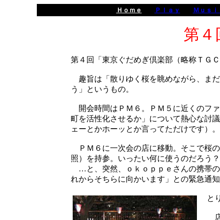
Ｈｏｍｅ
Ｐｌａｙ
Ｍｕｓｉ
第４
第４回「東京ぐだめぎ倶楽部（略称ＴＧＣ
趣旨は「散りゆく桜を眺めながら、まだ
う」というもの。
開会時間はＰＭ６。ＰＭ５に近くのファ
町を活性化させるか」について熱心な討議
ェーとかホーッとか言ってただけです）。
ＰＭ６に一次会の店に移動。そこで桜の
照）を持参。いったい何に使うのだろう？
…と、突然、ｏｋｏｐｐｅさんの携帯の
れからそちらに向かいます」との緊急通知
と
店に