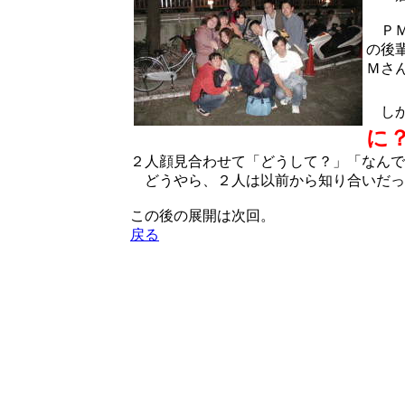
ＰＭ
の後
Ｍさ
しか
に
２人顔見合わせて「どうして？」「なんで
どうやら、２人は以前から知り合いだっ
この後の展開は次回。
戻る