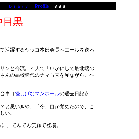
Profile
ｅ
Ｄｉａｒｙ
ＢＢＳ
中目黒
て活躍するヤッコ本部会長へエールを送ろ
サンと合流。４人で「いかにして最北端の
さんの高校時代のナマ写真を見ながら、ヘ
台車（
怪しげなマンホール
の過去日記参
？と思いきや、「今、目が覚めたので、こ
しい。
ちに、でんでん笑顔で登場。