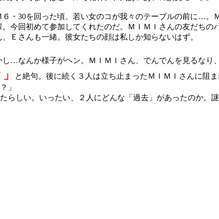
６・30を回った頃、若い女のコが我々のテーブルの前に…。
輩。今回初めて参加してくれたのだ。ＭＩＭＩさんの友だちの
ん、Ｅさんも一緒。彼女たちの顔は私しか知らないはず。
し…なんか様子がヘン。ＭＩＭＩさん、でんでんを見るなり
？」
と絶句。後に続く３人は立ち止まったＭＩＭＩさんに阻ま
？」
たらしい。いったい、２人にどんな「過去」があったのか。謎