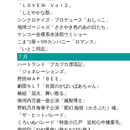
「ＬＯＶＥ30 Ｖｏｌ２」
「しとやかな獣」
シンクロナイズ・プロデュース「おしっこ」
地球ゴージャズ「ささやき色のあの日たち」
ケンコー全裸系水泳部ウミショー
こまつ座＋SISカンパニー「ロマンス」
「いとこ同志」
７月
ハートランド「プカプカ漂流記」
「ジェネレーションズ」
野田ＭＡＰ「ＢＥＥ」
劇団ＮＬＴ「佐賀のがばいばあちゃん」
椿組「花火、舞い散る」
南河内万歳一座公演「滅裂博士」
野戦乃月海筆子公演「変幻 痂殼（かさぶた）城」
「ザ・ヒットパレード」
くろいぬパレード「特急小江戸 近松心中膝栗毛」
壱組印「やや黄色い熱をおびた旅人」