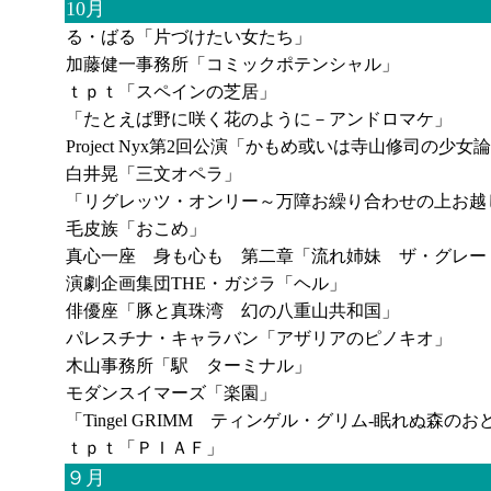
10月
る・ばる「片づけたい女たち」
加藤健一事務所「コミックポテンシャル」
ｔｐｔ「スペインの芝居」
「たとえば野に咲く花のように－アンドロマケ」
Project Nyx第2回公演「かもめ或いは寺山修司の少女論2
白井晃「三文オペラ」
「リグレッツ・オンリー～万障お繰り合わせの上お越
毛皮族「おこめ」
真心一座 身も心も 第二章「流れ姉妹 ザ・グレー
演劇企画集団THE・ガジラ「ヘル」
俳優座「豚と真珠湾 幻の八重山共和国」
パレスチナ・キャラバン「アザリアのピノキオ」
木山事務所「駅 ターミナル」
モダンスイマーズ「楽園」
「Tingel GRIMM ティンゲル・グリム-眠れぬ森の
ｔｐｔ「ＰＩＡＦ」
９月