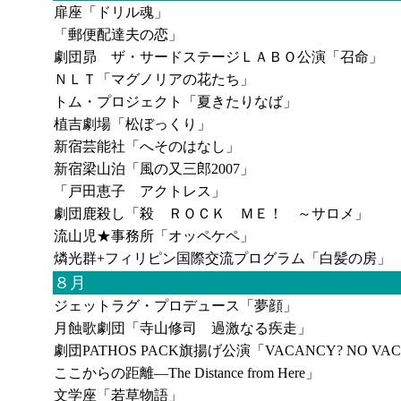
扉座「ドリル魂」
「郵便配達夫の恋」
劇団昴 ザ・サードステージＬＡＢＯ公演「召命」
ＮＬＴ「マグノリアの花たち」
トム・プロジェクト「夏きたりなば」
植吉劇場「松ぼっくり」
新宿芸能社「へそのはなし」
新宿梁山泊「風の又三郎2007」
「戸田恵子 アクトレス」
劇団鹿殺し「殺 ＲＯＣＫ ＭＥ！ ～サロメ」
流山児★事務所「オッペケペ」
燐光群+フィリピン国際交流プログラム「白髪の房」
８月
ジェットラグ・プロデュース「夢顔」
月蝕歌劇団「寺山修司 過激なる疾走」
劇団PATHOS PACK旗揚げ公演「VACANCY? NO VAC
ここからの距離―The Distance from Here」
文学座「若草物語」