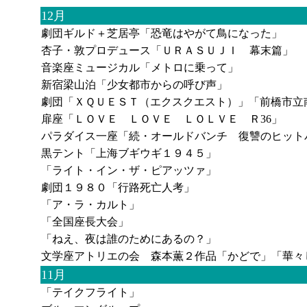
12月
劇団ギルド＋芝居亭「恐竜はやがて鳥になった」
杏子・敦プロデュース「ＵＲＡＳＵＪＩ 幕末篇」
音楽座ミュージカル「メトロに乗って」
新宿梁山泊「少女都市からの呼び声」
劇団「ＸＱＵＥＳＴ（エクスクエスト）」「前橋市立
扉座「ＬＯＶＥ ＬＯＶＥ ＬＯＬＶＥ Ｒ36」
パラダイス一座「続・オールドバンチ 復讐のヒット
黒テント「上海ブギウギ１９４５」
「ライト・イン・ザ・ピアッツァ」
劇団１９８０「行路死亡人考」
「ア・ラ・カルト」
「全国座長大会」
「ねえ、夜は誰のためにあるの？」
文学座アトリエの会 森本薫２作品「かどで」「華々
11月
「テイクフライト」