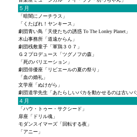
５月
「暗闇にノーチラス」
「くたばれ！ヤンキース」
劇団青い鳥「天使たちの誘惑 To The Lonley Planet」
木山事務所「道遠からん」
劇団桟敷童子「軍鶏３０７」
Ｇ２プロデュース「ツグノフの森」
「死のバリエーション」
劇団俳優座「リビエールの夏の祭り」
「血の婚礼」
文学座「ぬけがら」
劇団道学先生「あたらしいバカを動かせるのは古いバ
４月
「ハウ・トゥー・サクシード」
扉座「ドリル魂」
モダンスイマーズ「回転する夜」
「アニー」