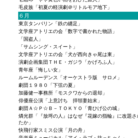
毛皮族「初夏の軽演劇＠リトルモア地下」
６月
東京タンバリン「鉄の纏足」
文学座アトリエの会「数字で書かれた物語」
「国盗人」
「サムシング・スイート」
文学座アトリエの会「犬が西向きゃ尾は東」
演劇企画集団ＴＨＥ・ガジラ「かげろふ人」
青年座「悔しい女」
ルームルーデンス「オーケストラ版 サロメ」
劇団１９８０「下弦の夏」
加藤健一事務所「モスクワからの退却」
俳優座公演「上意討ち 拝領妻始末」
劇団Ａ☆Ｐ☆Ｂ－ＴＯＫＹＯ「青ひげ公の城」
燐光群「『放埒の人』はなぜ『花嫁の指輪』に改題さ
たか」
快飛行家スミス公演「月の舟」
音楽座ミュージカル「アイ・ラブ・坊っちゃん」