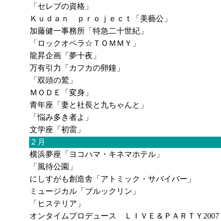
「セレブの資格」
Ｋｕｄａｎ ｐｒｏｊｅｃｔ「美藝公」
加藤健一事務所「特急二十世紀」
「ロックオペラ☆ＴＯＭＭＹ」
龍昇企画「夢十夜」
万有引力「カフカの卵鐘」
「双頭の鷲」
ＭＯＤＥ「変身」
青年座「妻と社長と九ちゃんと」
「悩み多き者よ」
文学座「初雷」
２月
横浜夢座「ヨコハマ・キネマホテル」
「風待公園」
にしすがも創造舎「アトミック・サバイバー」
ミュージカル「ブルックリン」
「ヒステリア」
オンタイムプロデュース ＬＩＶＥ＆ＰＡＲＴＹ200