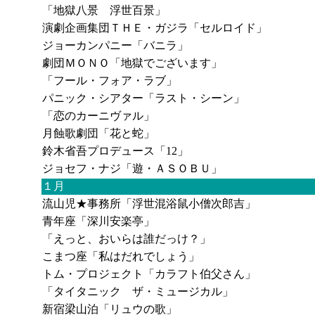
「地獄八景 浮世百景」
演劇企画集団ＴＨＥ・ガジラ「セルロイド」
ジョーカンパニー「バニラ」
劇団ＭＯＮＯ「地獄でございます」
「フール・フォア・ラブ」
パニック・シアター「ラスト・シーン」
「恋のカーニヴァル」
月蝕歌劇団「花と蛇」
鈴木省吾プロデュース「12」
ジョセフ・ナジ「遊・ＡＳＯＢＵ」
１月
流山児★事務所「浮世混浴鼠小僧次郎吉」
青年座「深川安楽亭」
「えっと、おいらは誰だっけ？」
こまつ座「私はだれでしょう」
トム・プロジェクト「カラフト伯父さん」
「タイタニック ザ・ミュージカル」
新宿梁山泊「リュウの歌」