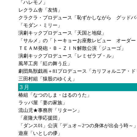
「ハレモノ」
レクラム舎「友情」
クラクラ・プロデュース「恥ずかしながら グッドバ
「モダン・ミリー」
演劇キックプロデュース「天国と地獄」
「サルメ」の「トーキョーお座敷レビュー オーダー
ＴＥＡＭ発砲・Ｂ－ＺＩＮ解散公演「ジューゴ」
演劇キックプロデュース「レミゼラブ・ル」
風琴工房「紅の舞う丘」
劇団鳥獣戯画＋81プロデュース「カリフォルニア・ド
三田村組「猿股のゆくえ」
３月
椿組「なつのしま・はるのうた」
ラッパ屋「妻の家族」
流山児★事務所「リターン」
「産隆大學応援団」
「ダンス01」公演「デュオ～2つの身体が出会う時～
遊座「いとしの儚」