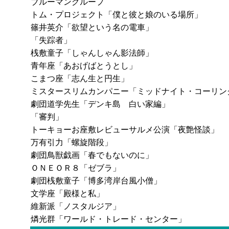
ブルーマングループ
トム・プロジェクト「僕と彼と娘のいる場所」
篠井英介「欲望という名の電車」
「失踪者」
桟敷童子「しゃんしゃん影法師」
青年座「あおげばとうとし」
こまつ座「志ん生と円生」
ミスタースリムカンパニー「ミッドナイト・コーリン
劇団道学先生「デンキ島 白い家編」
「審判」
トーキョーお座敷レビューサルメ公演「夜艶怪談」
万有引力「螺旋階段」
劇団鳥獣戯画「春でもないのに」
ＯＮＥＯＲ８「ゼブラ」
劇団桟敷童子「博多湾岸台風小僧」
文学座「殿様と私」
維新派「ノスタルジア」
燐光群「ワールド・トレード・センター」