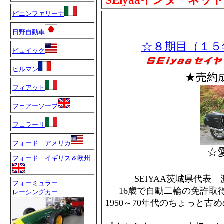
SEiyaaインターネッ
ピニンファリーナ
日野自動車
☆８期目（１５
ビュイック
ヒルマン
★売約
フィアット
フェアーソープ
フェラーリ
フォード アメリカ
☆
フォード イギリス＆欧州
SEIYAA茨城県代表
フォーミュラー
16歳で自動二輪の免許取
レーシングカー
1950～70年代のちょっと