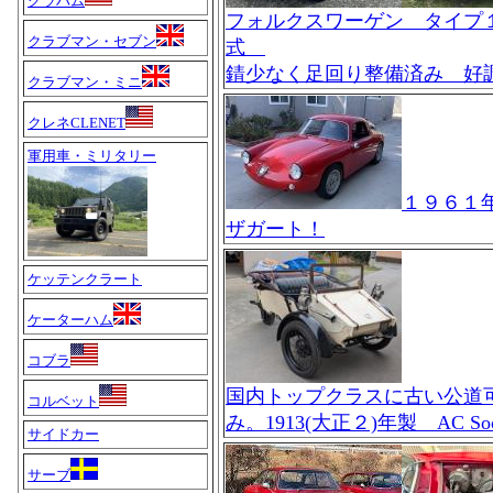
グラハム
フォルクスワーゲン タイプ１
クラブマン・セブン
式
錆少なく足回り整備済み 
クラブマン・ミニ
クレネCLENET
軍用車・ミリタリー
１９６１
ザガート！
ケッテンクラート
ケーターハム
コブラ
国内トップクラスに古い公道可能車
コルベット
み。1913(大正２)年製 AC Soci
サイドカー
サーブ