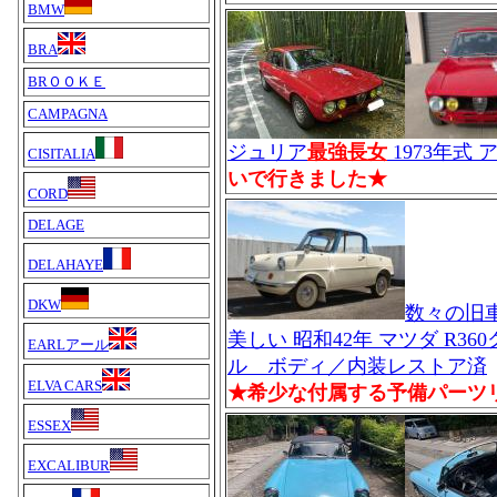
BMW
BRA
BRＯＯＫＥ
CAMPAGNA
ジュリア
最強長女
1973年式 
CISITALIA
いで行きました★
CORD
DELAGE
DELAHAYE
DKW
数々の旧
美しい 昭和42年 マツダ R3
EARLアール
ル ボディ／内装レストア済
ELVA CARS
★希少な付属する予備パーツ
ESSEX
EXCALIBUR