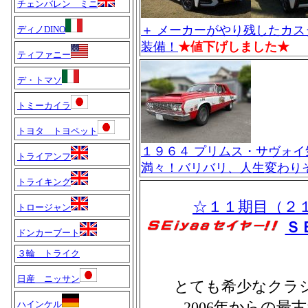
チェンバレン ミニ
＋ メーカーがやり残したカ
ディノDINO
装備！
★値下げしました★
ティファニー
デ・トマソ
トミーカイラ
トヨタ トヨペット
１９６４ プリムス・サヴォ
トライアンフ
満々！バリバリ、人生変わり
トライキング
☆１１期目（２
トロージャン
Ｓ
ドンカーブート
３輪 トライク
日産 ニッサン
とても希少なクラ
2006年からの
ハインケル