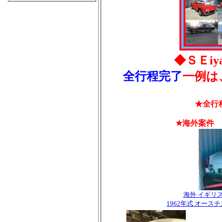
◆ＳＥi
全行程完了
一例は
★全行
★海外案件
海外 イギリス 
1962年式 オース