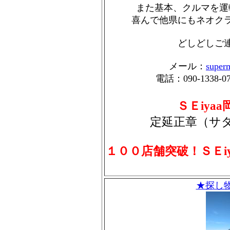
また基本、クルマを運
喜んで他県にもネオク
どしどしご
メール：
super
電話：090-1338-0
ＳＥiya
定延正章（サ
１００店舗突破！ＳＥi
★探し