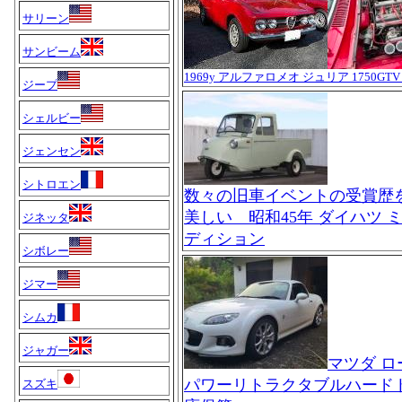
サリーン
サンビーム
1969y アルファロメオ ジュリア 1750GT
ジープ
シェルビー
ジェンセン
シトロエン
数々の旧車イベントの受賞歴
美しい 昭和45年 ダイハツ 
ジネッタ
ディション
シボレー
ジマー
シムカ
ジャガー
マツダ ロ
パワーリトラクタブルハード
スズキ