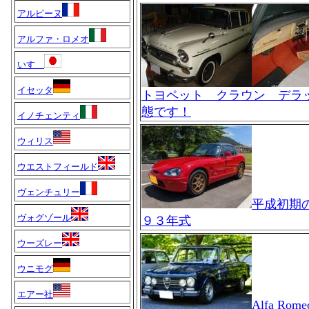
アルピーヌ
アルファ・ロメオ
いすゞ
イセッタ
トヨペット クラウン デラ
態です！
イノチェンティ
ウィリス
ウエストフィールド
ヴェンチュリー
平成初期
ヴォグゾール
９３年式
ウーズレー
ウニモグ
エアー社
Alfa Romeo