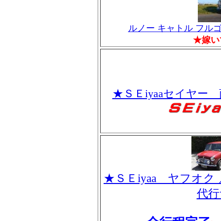
ルノー キャトル フル
★嫁い
★ＳＥiyaaセイヤ
★ＳＥiyaa ヤフオ
代行