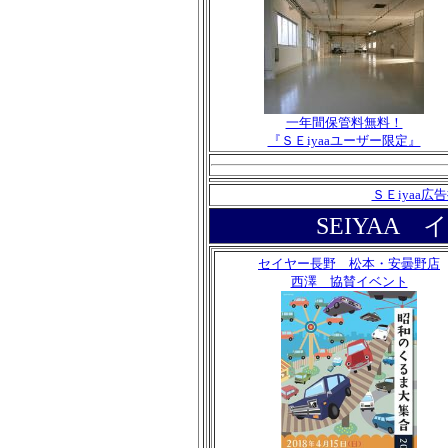
一年間保管料無料！
『ＳＥiyaaユーザー限定』
ＳＥiyaa
SEIYAA
セイヤー長野 松本・安曇野店
西澤 協賛イベント