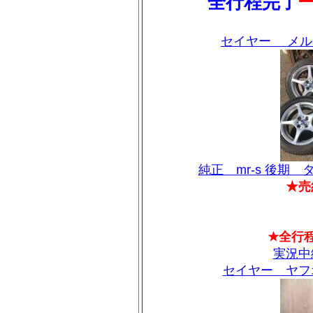
全行程完了
セイヤー メル
純正 mr-s 後期
★売
★全行
実況中
セイヤー ヤフ