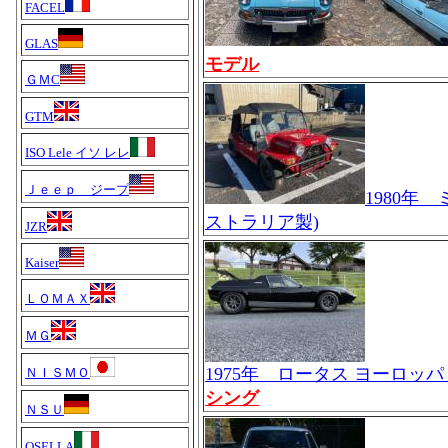
FACEL
GLAS
モデル
ＧＭC
GTM
ISO Lele イソ レレ
Ｊｅｅｐ ジープ
1980年
ストラリア製)
JZR
Kaiser
ＬＯＭＡＸ
ＭＧ
1975年 ロータス ヨーロッパ
ＮＩＳＭＯ
シング
ＮＳＵ
OSELLA