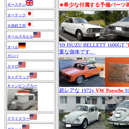
★希少な付属する予備パーツ
オースチン
オーテック
大原鉄工所
オールズモビル
'69 ISUZU BELLETT 1600GT "
オペル
重な個体です。
ガジバ
カマロ
キャデラック
キャンピングカー
超レアな 1972y
VW Porsche
91
クライスラー