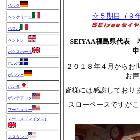
ベック
☆５期目（９
ベッケリーニ
ベスパ
SEIYAA福島県代表
ベントレー
申
ボクスホール
ボルボ
２０１８年４月からお
お声
ポルシェ
ホンダ
皆様には感謝しており
ポンテアック
スローペースですがこ
マーキュリー
マーコス（マイダス）
マスタング