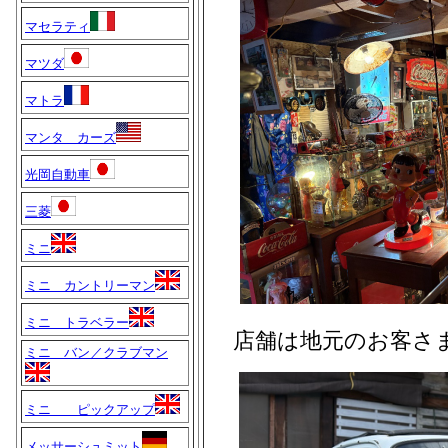
マセラティ
マツダ
マトラ
マンタ カーズ
光岡自動車
三菱
ミニ
ミニ カントリーマン
ミニ トラベラー
店舗は地元のお客さ
ミニ バン／クラブマン
ミニ ピックアップ
メッサーシュミット