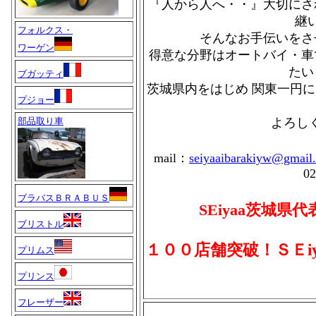
『人から人へ・・』大切にさ
継
フォルクス・
そんなお手伝いをさ
ワーゲン
得意な分野はオートバイ・車
たい
ブガッティ
茨城県内をはじめ 関東一円
プジョー
部品取り車
よろしく
mail：
seiyaaibarakiyw@gmail
02
ブラバスＢＲＡＢＵＳ
SEiyaa茨城県
ブリストル
１００店舗突破！ＳＥi
プリムス
プリンス
フレーザー