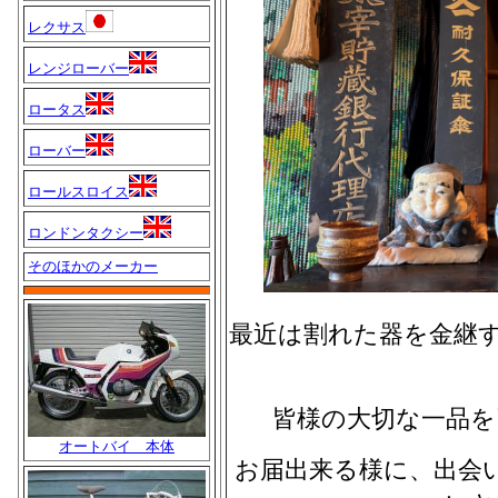
レクサス
レンジローバー
ロータス
ローバー
ロールスロイス
ロンドンタクシー
そのほかのメーカー
最近は割れた器を金継
皆様の大切な一品を
オートバイ 本体
お届出来る様に、出会