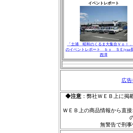
イベントレポート
「土浦 昭和のくるま大集合Ｖｏｌ．
のイベントレポート ｂｙ ＳＥiya
西澤
広告
◆注意
：弊社ＷＥＢ上に掲
ＷＥＢ上の商品情報から直接
無警告で刑事