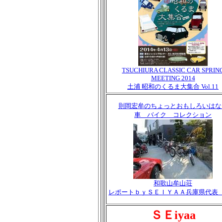
TSUCHIURA CLASSIC CAR SPRIN
MEETING 2014
土浦 昭和のくるま大集合 Vol.11
則岡宏牟のちょっとおもしろいはな
車 バイク コレクション
和歌山牟山荘
レポートｂｙＳＥＩＹＡＡ兵庫県代表
ＳＥiyaa