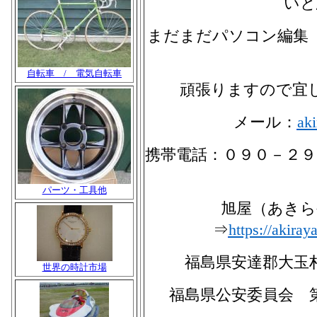
いと
まだまだパソコン編集
自転車 / 電気自転車
頑張りますので宜
メール：
ak
携帯電話：０９０－２
パーツ・工具他
旭屋（あきら
⇒
https://akira
福島県安達郡大玉
世界の時計市場
福島県公安委員会 