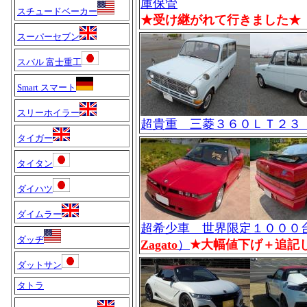
庫保管
スチュードベーカー
★受け継がれて行きました★
スーパーセブン
スバル 富士重工
Smart スマート
スリーホイラー
超貴重 三菱３６０ＬＴ２３
タイガー
タイタン
ダイハツ
ダイムラー
超希少車 世界限定１０００
ダッヂ
Zagato
）
★大幅値下げ＋追記
ダットサン
タトラ