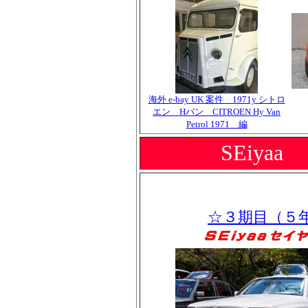
海外 e-bay UK 案件 1971y シトロ
エン Hバン CITROEN Hy Van
Petrol 1971 編
SEiya
☆３期目（５