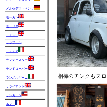
メルセデス・ベンツ
モーガン
モーリス
ライレー
ラッフェル
ランチア
ランチェスター
ランドローバー
相棒のチンクもスロ
ランボルギーニ
リライアント
リンカーン
ルノー