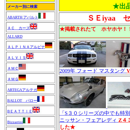
★出
メーカー別に検索
ＳＥiyaa 
ABARTH アバルト
ＡＣ カーズ
★掲載されたて ホヤホヤ！
___________________________
ALLARD
ＡＬＰＩＮＡアルピナ
ＡＬＶＩＳ
ＡＭＣ
2009年 フォード マスタング
ＡＭＧ
ARTEGAアルテガ
BALLOT バロー
BＥＡＴＴＩＥ
「S３０シリーズの中でも特別
ニッサン・フェアレディ
Z４
Bizzarrini
した★