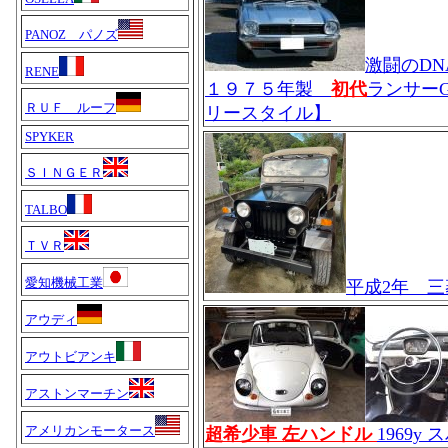
PANOZ パノズ
激闘のD
RENE
１９７５年製
初代
ランサーG
ＲＵＦ ルーフ
リースタイル】
SPYKER
ＳＩＮＧＥＲ
TALBO
ＴＶＲ
愛知機械工業
平成2年 三
アウディ
アウトビアンキ
アストンマーチン
アメリカンモータース
超希少車 左ハンドル
1969y 