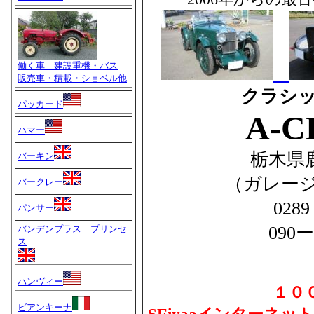
働く車 建設重機・バス
販売車・積載・ショベル他
クラシッ
パッカード
A-C
ハマー
栃木県鹿
バーキン
（ガレー
バークレー
028
パンサー
090ー
バンデンプラス プリンセ
ス
ハンヴィー
１０
ビアンキーナ