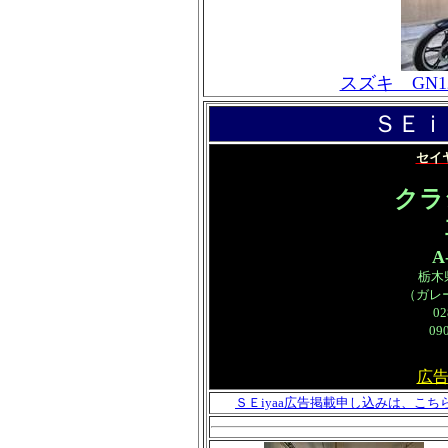
スズキ GN
ＳＥｉ
セイ
クラ
A
栃木
（ガレ
0
09
広
ＳＥiyaa広告掲載申し込みは、こち