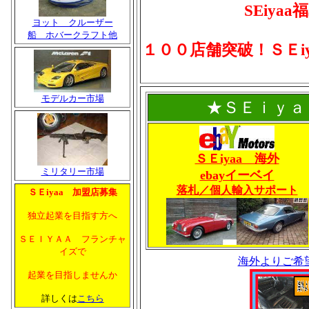
SEiya
ヨット クルーザー
船 ホバークラフト他
１００店舗突破！ＳＥi
モデルカー市場
★ＳＥｉｙａ
ＳＥiyaa 海外
ミリタリー市場
ebayイーベイ
落札／個人輸入サポート
ＳＥiyaa 加盟店募集
独立起業を目指す方へ
ＳＥＩＹＡＡ フランチャ
イズで
海外よりご希
起業を目指しませんか
詳しくは
こちら