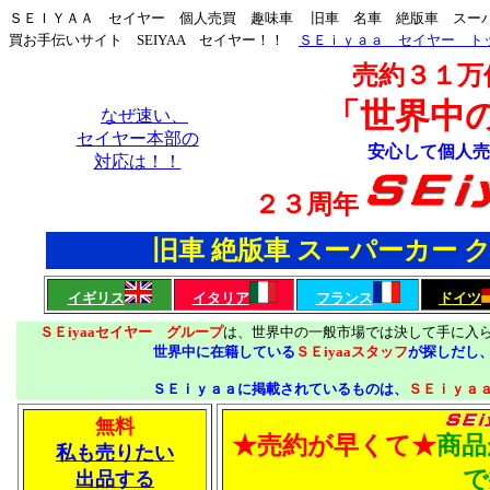
ＳＥＩＹＡＡ セイヤー 個人売買 趣味車 旧車 名車 絶版車 スー
買お手伝いサイト SEIYAA セイヤー！！
ＳＥｉｙａａ セイヤー ト
売約３１万
「世界中
なぜ速い、
セイヤー本部の
安心して個人
対応は！！
２３周年
旧車 絶版車 スーパーカー
イギリス
イタリア
フランス
ドイツ
ＳＥiyaaセイヤー グループ
は、世界中の一般市場では決して手に入
世界中に在籍している
ＳＥiyaaスタッフ
が探しだし
ＳＥｉｙａａに掲載されているものは、
ＳＥｉｙａ
無料
★売約が早くて★
商品
私も売りたい
で
出品する