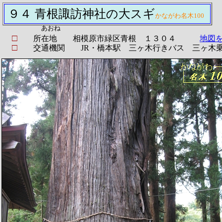
９４ 青根諏訪神社の大スギ
かながわ名木100
あおね
□
所在地 相模原市緑区青根 １３０４
地図
□
交通機関 JR・橋本駅 三ヶ木行きバス 三ヶ木