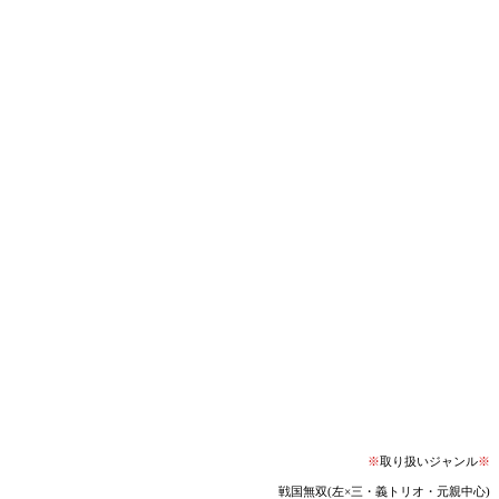
※
取り扱いジャンル
※
戦国無双(左×三・義トリオ・元親中心)