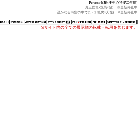
Persona4(花×主中心特捜二年組)
真三國無双(馬×趙) ※更新停止中
遥かなる時空の中で(1・2 地虎×天龍) ※更新停止中
※サイト内の全ての展示物の転載・転用を禁じます。