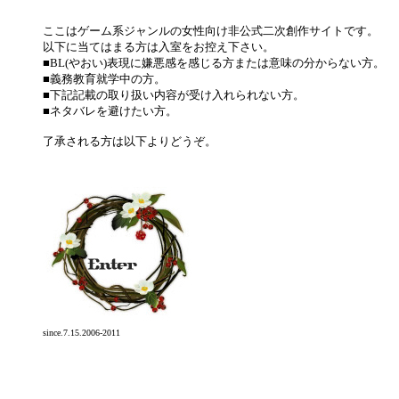
ここはゲーム系ジャンルの女性向け非公式二次創作サイトです。
以下に当てはまる方は入室をお控え下さい。
■BL(やおい)表現に嫌悪感を感じる方または意味の分からない方。
■義務教育就学中の方。
■下記記載の取り扱い内容が受け入れられない方。
■ネタバレを避けたい方。
了承される方は以下よりどうぞ。
since.7.15.2006-2011