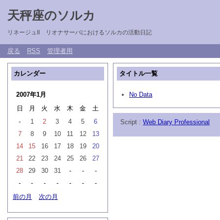
天秤座のソルカ
リネージュII リオナサーバにおけるソルカの活動日記
戻る
RSS
管理者用
カレンダー
タイトル一覧
2007年1月
No Data
日
月
火
水
木
金
土
-
1
2
3
4
5
6
Script :
Web Diary Professional
7
8
9
10
11
12
13
14
15
16
17
18
19
20
21
22
23
24
25
26
27
28
29
30
31
-
-
-
-
-
-
-
-
-
-
前の月
次の月