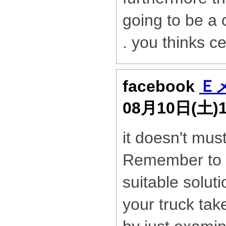
going to be a 
. you thinks ce
facebook
Ｅ
08月10日(土)
it doesn't mus
Remember to 
suitable solut
your truck tak