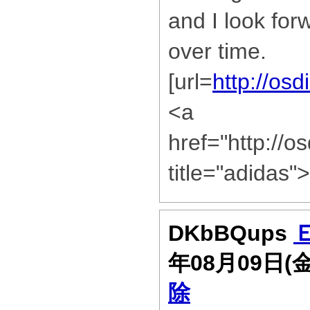
and I look for
over time.
[url=
http://osd
<a
href="http://o
title="adidas"
DKbBQups
年08月09日(
除