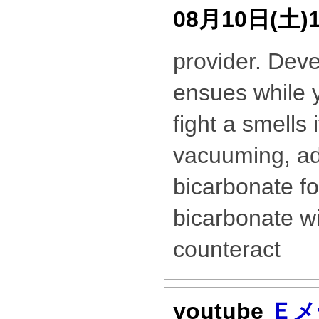
08月10日(土)
provider. Deve
ensues while y
fight a smells 
vacuuming, a
bicarbonate f
bicarbonate wil
counteract
youtube
Ｅメ