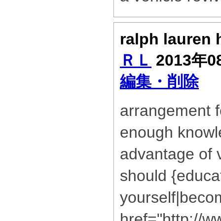
ralph laure
ＲＬ
2013年0
編集・削除
arrangement f
enough knowle
advantage of 
should {educa
yourself|bec
href="http://w