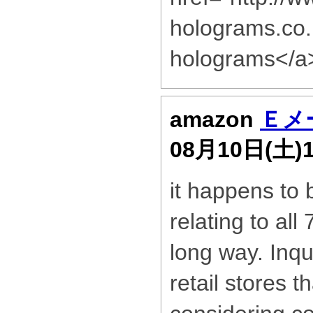
holograms.co.
holograms</a
amazon
Ｅメ
08月10日(土)
it happens to
relating to al
long way. Inqu
retail stores t