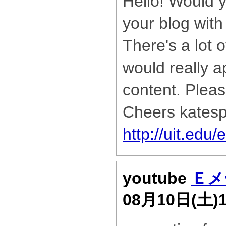
Hello! Would y
your blog wit
There's a lot o
would really a
content. Pleas
Cheers kates
http://uit.ed
youtube
Ｅメ
08月10日(土)