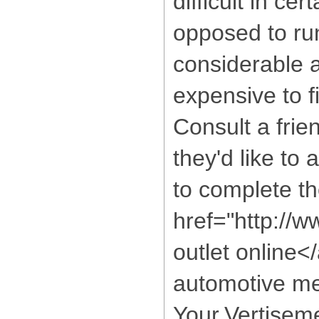
difficult in ce
opposed to run
considerable 
expensive to f
Consult a frie
they'd like to 
to complete t
href="http://
outlet online<
automotive me
Your.Vertiseme