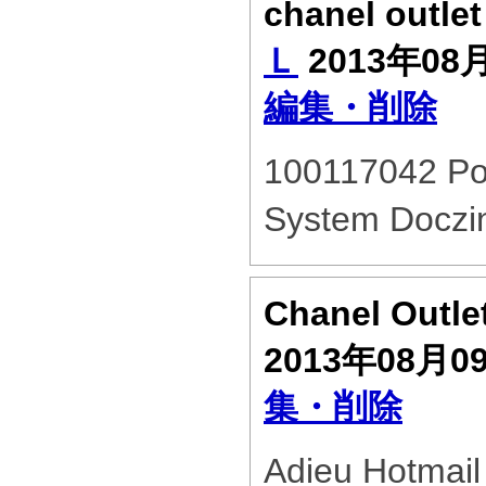
chanel outle
Ｌ
2013年08
編集・削除
100117042 Poli
System Doczi
Chanel Outle
2013年08月0
集・削除
Adieu Hotmail