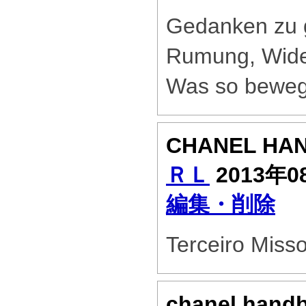
Gedanken zu 
Rumung, Wide
Was so beweg
CHANEL HA
ＲＬ
2013年0
編集・削除
Terceiro Miss
chanel hand