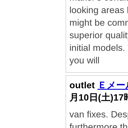
looking areas
might be com
superior quali
initial models.
you will
outlet
Ｅメー
月10日(土)1
van fixes. Desp
furthermore th