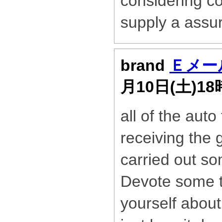
considering co
supply a assu
brand
Ｅメー
月10日(土)1
all of the auto
receiving the 
carried out so
Devote some t
yourself about