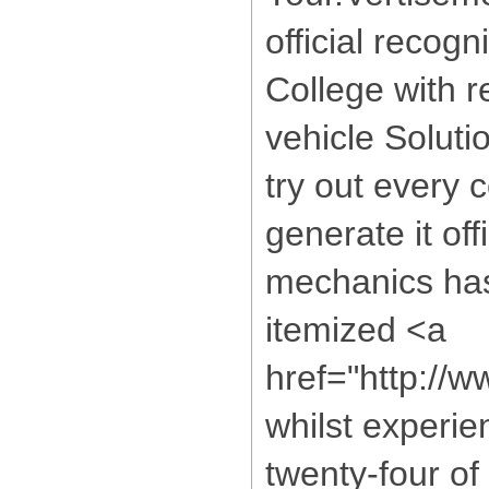
official recogn
College with r
vehicle Soluti
try out every c
generate it offi
mechanics has
itemized <a
href="http://
whilst experie
twenty-four of