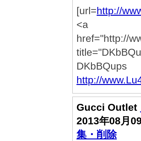
[url=
http://w
<a
href="http:/
title="DKbBQ
DKbBQups
http://www.L
Gucci Outlet
2013年08月0
集・削除