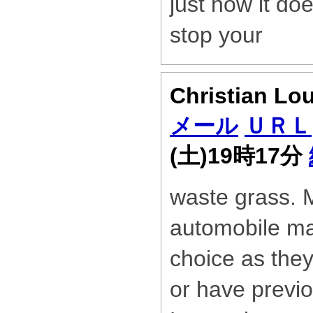
just how it do
stop your
Christian Lo
メール
ＵＲＬ
(土)19時17分
waste grass. 
automobile ma
choice as they
or have previo