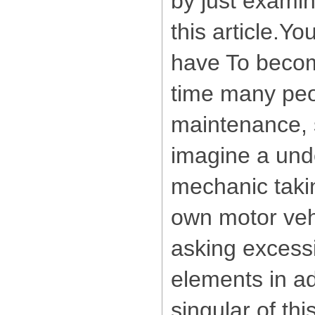
by just examin
this article.Yo
have To beco
time many peop
maintenance,
imagine a un
mechanic takin
own motor vehi
asking excessi
elements in add
singular of thi