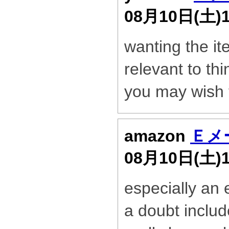
08月10日(土)
wanting the it
relevant to thi
you may wish 
amazon
Ｅメ
08月10日(土)
especially an 
a doubt includ