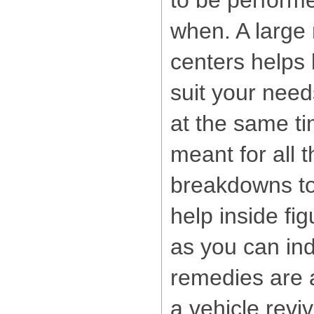
to be performe
when. A large
centers helps 
suit your need
at the same ti
meant for all 
breakdowns to o
help inside fig
as you can ind
remedies are a
a vehicle revi