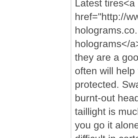
Latest tires<a
href="http://w
holograms.co.
holograms</a>
they are a go
often will hel
protected. Sw
burnt-out hea
taillight is m
you go it alone