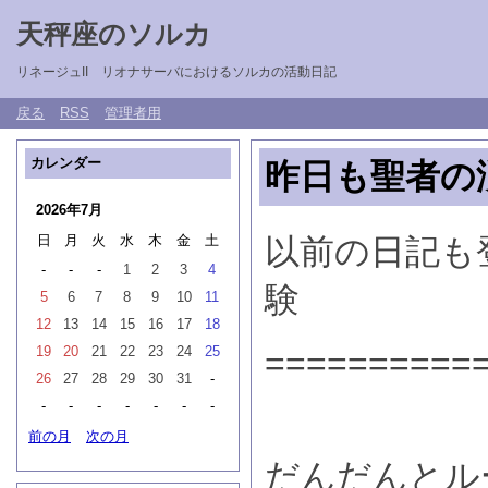
天秤座のソルカ
リネージュII リオナサーバにおけるソルカの活動日記
戻る
RSS
管理者用
カレンダー
昨日も聖者の
2026年7月
日
月
火
水
木
金
土
以前の日記も
-
-
-
1
2
3
4
験
5
6
7
8
9
10
11
12
13
14
15
16
17
18
19
20
21
22
23
24
25
==========
26
27
28
29
30
31
-
-
-
-
-
-
-
-
前の月
次の月
だんだんとル