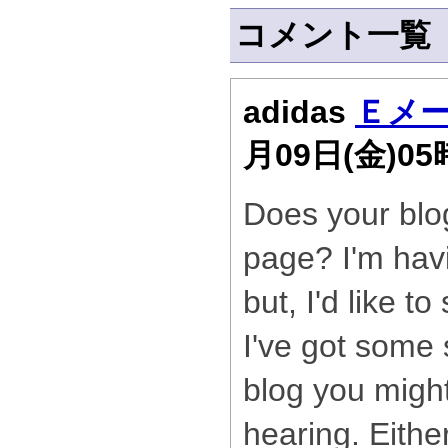
コメント一覧
adidas
Ｅメ
月09日(金)0
Does your blo
page? I'm havi
but, I'd like t
I've got some 
blog you might
hearing. Eithe