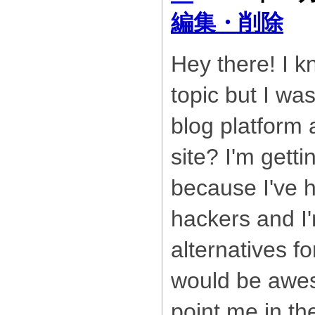
編集・削除
Hey there! I kn
topic but I w
blog platform 
site? I'm gett
because I've 
hackers and I'
alternatives fo
would be awes
point me in th