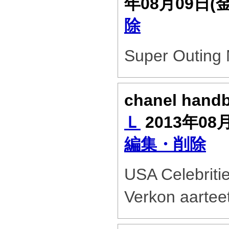
年08月09日(
除
Super Outing 
chanel hand
Ｌ
2013年08
編集・削除
USA Celebritie
Verkon aarteet