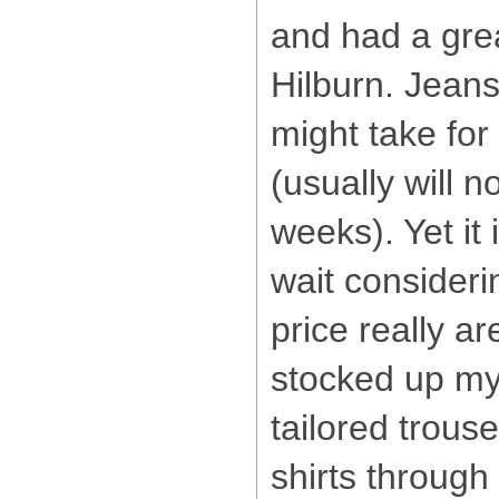
and had a grea
Hilburn. Jean
might take for
(usually will n
weeks). Yet it 
wait considerin
price really ar
stocked up my
tailored trous
shirts through