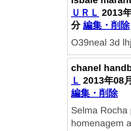
isbale maran
ＵＲＬ
2013年
分
編集・削除
O39neal 3d lhjld
chanel hand
Ｌ
2013年08
編集・削除
Selma Rocha p
homenagem ao