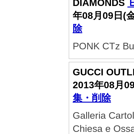
DIAMONDS
年08月09日(
除
PONK CTz Bu
GUCCI OUT
2013年08月0
集・削除
Galleria Carto
Chiesa e Ossar