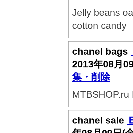
Jelly beans o
cotton candy
chanel bags
2013年08月0
集・削除
MTBSHOP.ru F
chanel sale