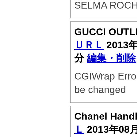
SELMA ROC
GUCCI OUTL
ＵＲＬ
2013年
分
編集・削除
CGIWrap Error
be changed
Chanel Han
Ｌ
2013年08