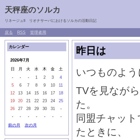
天秤座のソルカ
リネージュII リオナサーバにおけるソルカの活動日記
戻る
RSS
管理者用
カレンダー
昨日は
2026年7月
日
月
火
水
木
金
土
いつものよう
-
-
-
1
2
3
4
5
6
7
8
9
10
11
TVを見なが
12
13
14
15
16
17
18
19
20
21
22
23
24
25
た。
26
27
28
29
30
31
-
同盟チャット
-
-
-
-
-
-
-
前の月
次の月
たときに、