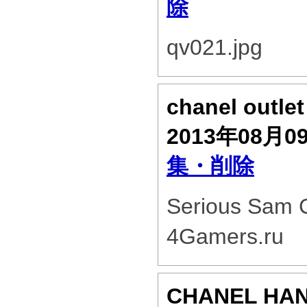
除
qv021.jpg
chanel outle
2013年08月0
集・削除
Serious Sam C
4Gamers.ru
CHANEL HA