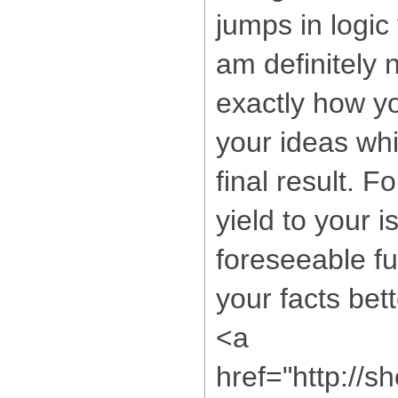
jumps in logic
am definitely 
exactly how y
your ideas wh
final result. F
yield to your i
foreseeable f
your facts bett
<a
href="http://s