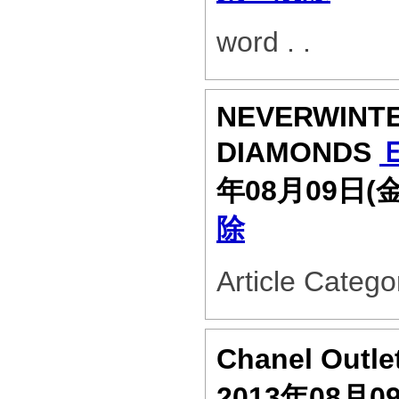
word . .
NEVERWINT
DIAMONDS
年08月09日(
除
Article Categ
Chanel Outle
2013年08月0