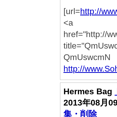
[url=
http://w
<a
href="http:/
title="QmUs
QmUswcmN
http://www.S
Hermes Bag
2013年08月0
集・削除