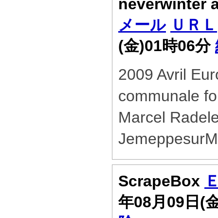
neverwinter 
メール
ＵＲＬ
(金)01時06分
2009 Avril Eu
communale fo
Marcel Radele
JemeppesurM
ScrapeBox
年08月09日(