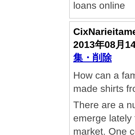
loans online
CixNarieita
2013年08月1
集・削除
How can a fa
made shirts f
There are a n
emerge lately 
market. One c