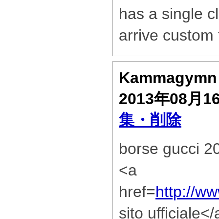
has a single cl
arrive custom f
Kammagym
2013年08月1
集・削除
borse gucci 
<a
href=
http://w
sito ufficiale