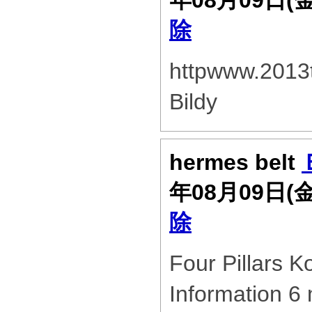
年08月09日(
除
httpwww.2013
Bildy
hermes belt
年08月09日(
除
Four Pillars K
Information 6 