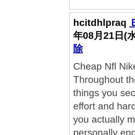
hcitdhlpraq
年08月21日(
除
Cheap Nfl Nik
Throughout t
things you sec
effort and har
you actually 
personally end