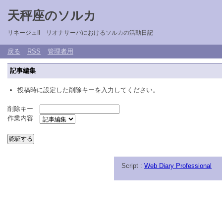
天秤座のソルカ
リネージュII リオナサーバにおけるソルカの活動日記
戻る
RSS
管理者用
記事編集
投稿時に設定した削除キーを入力してください。
削除キー
作業内容
Script :
Web Diary Professional