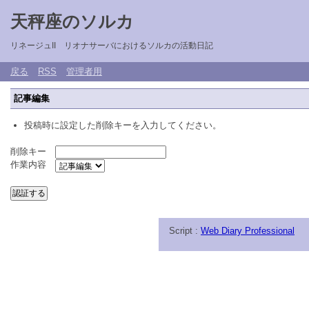
天秤座のソルカ
リネージュII リオナサーバにおけるソルカの活動日記
戻る
RSS
管理者用
記事編集
投稿時に設定した削除キーを入力してください。
削除キー
作業内容
Script :
Web Diary Professional