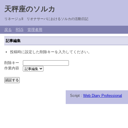
天秤座のソルカ
リネージュII リオナサーバにおけるソルカの活動日記
戻る
RSS
管理者用
記事編集
投稿時に設定した削除キーを入力してください。
削除キー
作業内容
Script :
Web Diary Professional