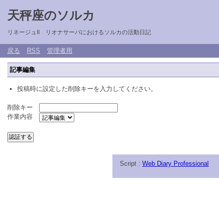
天秤座のソルカ
リネージュII リオナサーバにおけるソルカの活動日記
戻る
RSS
管理者用
記事編集
投稿時に設定した削除キーを入力してください。
削除キー
作業内容
Script :
Web Diary Professional