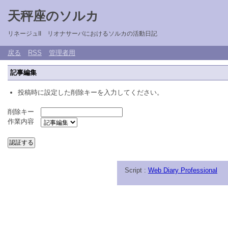
天秤座のソルカ
リネージュII リオナサーバにおけるソルカの活動日記
戻る
RSS
管理者用
記事編集
投稿時に設定した削除キーを入力してください。
削除キー
作業内容
Script :
Web Diary Professional