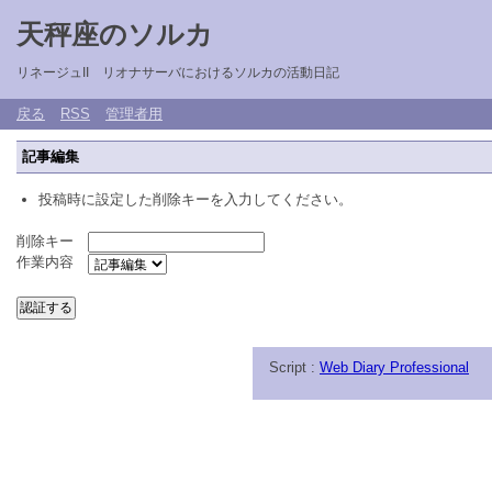
天秤座のソルカ
リネージュII リオナサーバにおけるソルカの活動日記
戻る
RSS
管理者用
記事編集
投稿時に設定した削除キーを入力してください。
削除キー
作業内容
Script :
Web Diary Professional