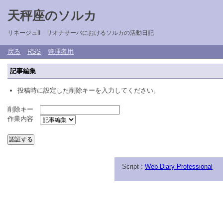
天秤座のソルカ
リネージュII リオナサーバにおけるソルカの活動日記
戻る
RSS
管理者用
記事編集
投稿時に設定した削除キーを入力してください。
削除キー
作業内容
Script :
Web Diary Professional