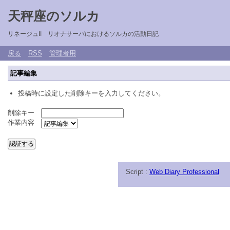
天秤座のソルカ
リネージュII リオナサーバにおけるソルカの活動日記
戻る
RSS
管理者用
記事編集
投稿時に設定した削除キーを入力してください。
削除キー
作業内容
Script :
Web Diary Professional