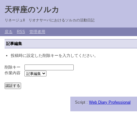
天秤座のソルカ
リネージュII リオナサーバにおけるソルカの活動日記
戻る
RSS
管理者用
記事編集
投稿時に設定した削除キーを入力してください。
削除キー
作業内容
Script :
Web Diary Professional