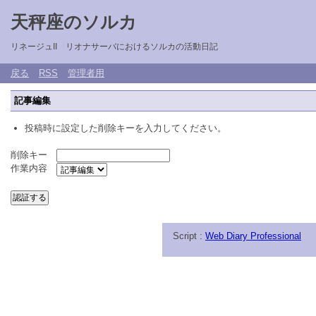
天秤座のソルカ
リネージュII リオナサーバにおけるソルカの活動日記
戻る
RSS
管理者用
記事編集
投稿時に設定した削除キーを入力してください。
削除キー
作業内容
Script :
Web Diary Professional