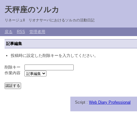
天秤座のソルカ
リネージュII リオナサーバにおけるソルカの活動日記
戻る
RSS
管理者用
記事編集
投稿時に設定した削除キーを入力してください。
削除キー
作業内容
Script :
Web Diary Professional