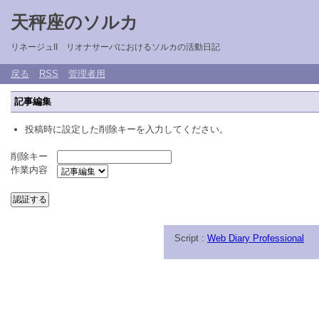
天秤座のソルカ
リネージュII リオナサーバにおけるソルカの活動日記
戻る
RSS
管理者用
記事編集
投稿時に設定した削除キーを入力してください。
削除キー
作業内容
Script :
Web Diary Professional