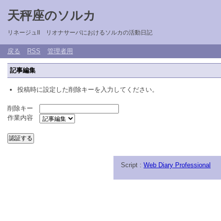
天秤座のソルカ
リネージュII リオナサーバにおけるソルカの活動日記
戻る
RSS
管理者用
記事編集
投稿時に設定した削除キーを入力してください。
削除キー
作業内容
Script :
Web Diary Professional