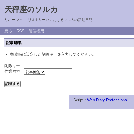
天秤座のソルカ
リネージュII リオナサーバにおけるソルカの活動日記
戻る
RSS
管理者用
記事編集
投稿時に設定した削除キーを入力してください。
削除キー
作業内容
Script :
Web Diary Professional