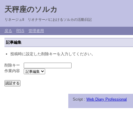
天秤座のソルカ
リネージュII リオナサーバにおけるソルカの活動日記
戻る
RSS
管理者用
記事編集
投稿時に設定した削除キーを入力してください。
削除キー
作業内容
Script :
Web Diary Professional