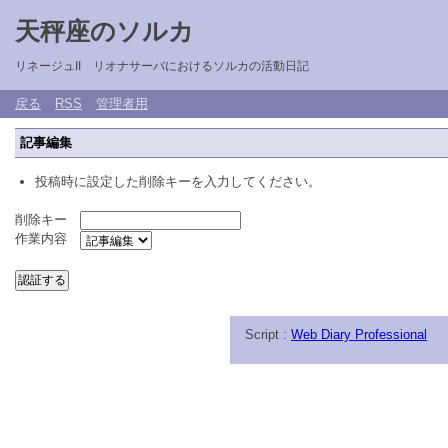
天秤座のソルカ
リネージュII リオナサーバにおけるソルカの活動日記
戻る
RSS
管理者用
記事編集
投稿時に設定した削除キーを入力してください。
削除キー
作業内容
Script :
Web Diary Professional