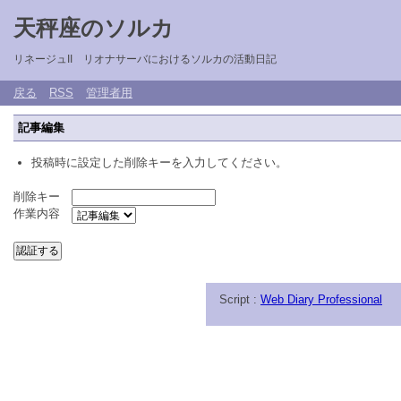
天秤座のソルカ
リネージュII リオナサーバにおけるソルカの活動日記
戻る
RSS
管理者用
記事編集
投稿時に設定した削除キーを入力してください。
削除キー
作業内容
Script :
Web Diary Professional