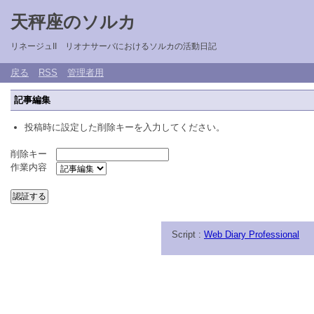
天秤座のソルカ
リネージュII リオナサーバにおけるソルカの活動日記
戻る
RSS
管理者用
記事編集
投稿時に設定した削除キーを入力してください。
削除キー
作業内容
Script :
Web Diary Professional