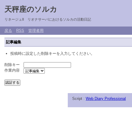
天秤座のソルカ
リネージュII リオナサーバにおけるソルカの活動日記
戻る
RSS
管理者用
記事編集
投稿時に設定した削除キーを入力してください。
削除キー
作業内容
Script :
Web Diary Professional