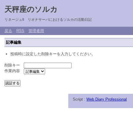
天秤座のソルカ
リネージュII リオナサーバにおけるソルカの活動日記
戻る
RSS
管理者用
記事編集
投稿時に設定した削除キーを入力してください。
削除キー
作業内容
Script :
Web Diary Professional