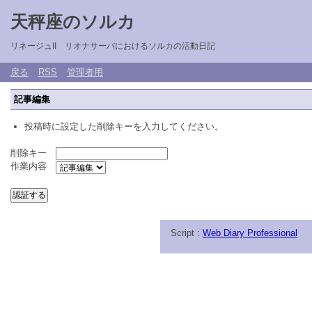
天秤座のソルカ
リネージュII リオナサーバにおけるソルカの活動日記
戻る
RSS
管理者用
記事編集
投稿時に設定した削除キーを入力してください。
削除キー
作業内容
Script :
Web Diary Professional