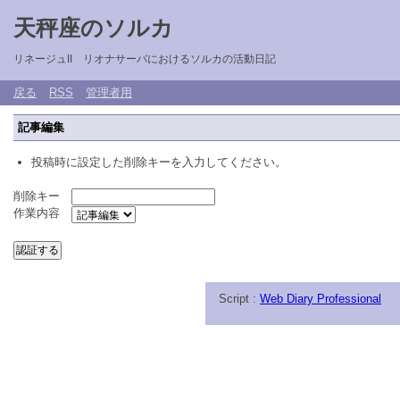
天秤座のソルカ
リネージュII リオナサーバにおけるソルカの活動日記
戻る
RSS
管理者用
記事編集
投稿時に設定した削除キーを入力してください。
削除キー
作業内容
Script :
Web Diary Professional