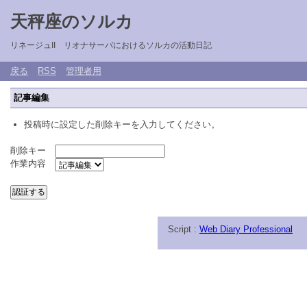
天秤座のソルカ
リネージュII リオナサーバにおけるソルカの活動日記
戻る
RSS
管理者用
記事編集
投稿時に設定した削除キーを入力してください。
削除キー
作業内容
Script :
Web Diary Professional