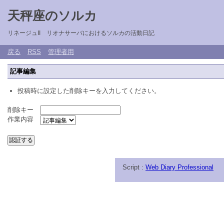
天秤座のソルカ
リネージュII リオナサーバにおけるソルカの活動日記
戻る
RSS
管理者用
記事編集
投稿時に設定した削除キーを入力してください。
削除キー
作業内容
Script :
Web Diary Professional