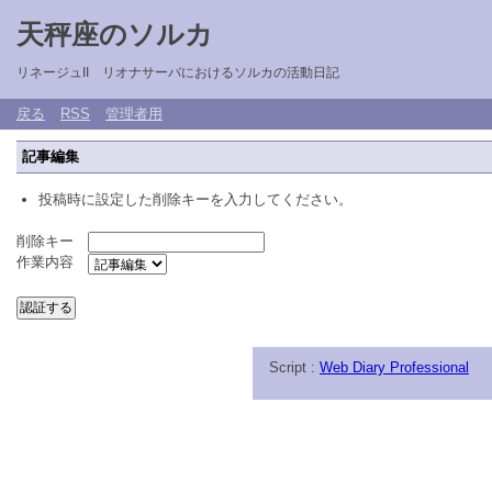
天秤座のソルカ
リネージュII リオナサーバにおけるソルカの活動日記
戻る
RSS
管理者用
記事編集
投稿時に設定した削除キーを入力してください。
削除キー
作業内容
Script :
Web Diary Professional