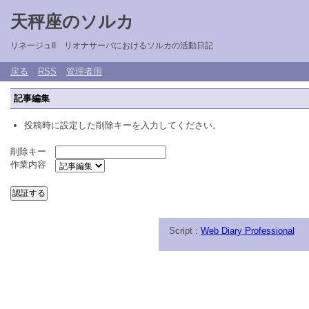
天秤座のソルカ
リネージュII リオナサーバにおけるソルカの活動日記
戻る
RSS
管理者用
記事編集
投稿時に設定した削除キーを入力してください。
削除キー
作業内容
Script :
Web Diary Professional